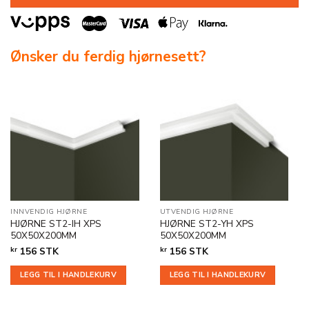
Ønsker du ferdig hjørnesett?
INNVENDIG HJØRNE
UTVENDIG HJØRNE
HJØRNE ST2-IH XPS
HJØRNE ST2-YH XPS
50X50X200MM
50X50X200MM
kr
156
STK
kr
156
STK
LEGG TIL I HANDLEKURV
LEGG TIL I HANDLEKURV