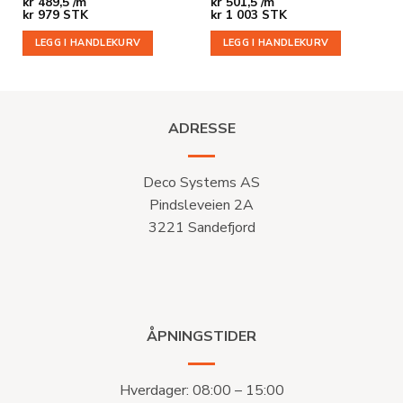
kr
489,5 /m
kr
501,5 /m
kr
979
STK
kr
1 003
STK
LEGG I HANDLEKURV
LEGG I HANDLEKURV
ADRESSE
Deco Systems AS
Pindsleveien 2A
3221 Sandefjord
ÅPNINGSTIDER
Hverdager: 08:00 – 15:00