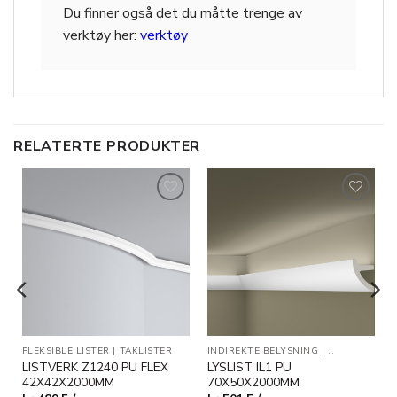
Du finner også det du måtte trenge av
verktøy her:
verktøy
RELATERTE PRODUKTER
Legg til
Legg til
i
i
ønskeliste
ønskeliste
FLEKSIBLE LISTER
|
TAKLISTER
INDIREKTE BELYSNING
|
TAKLISTER
LISTVERK Z1240 PU FLEX
LYSLIST IL1 PU
42X42X2000MM
70X50X2000MM