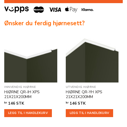
Ønsker du ferdig hjørnesett?
INNVENDIG HJØRNE
UTVENDIG HJØRNE
HJØRNE QR-IH XPS
HJØRNE QR-YH XPS
21X21X200MM
21X21X200MM
kr
146
STK
kr
146
STK
LEGG TIL I HANDLEKURV
LEGG TIL I HANDLEKURV