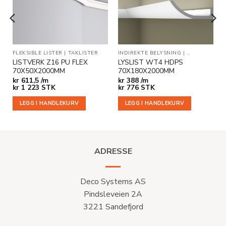
ER
FLEKSIBLE LISTER
|
TAKLISTER
INDIREKTE BELYSNING
|
TAKLISTER
LISTVERK Z16 PU FLEX
LYSLIST WT4 HDPS
70X50X2000MM
70X180X2000MM
kr
611,5 /m
kr
388 /m
kr
1 223
STK
kr
776
STK
LEGG I HANDLEKURV
LEGG I HANDLEKURV
ADRESSE
Deco Systems AS
Pindsleveien 2A
3221 Sandefjord