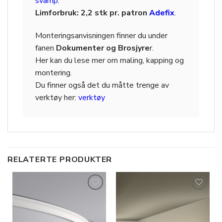
svamp
.
Limforbruk: 2,2 stk pr. patron
Adefix
.
Monteringsanvisningen finner du under
fanen
Dokumenter og Brosjyre
r.
Her kan du lese mer om maling, kapping og
montering.
Du finner også det du måtte trenge av
verktøy her:
verktøy
RELATERTE PRODUKTER
Legg til
Legg til
i
i
ønskeliste
ønskeliste