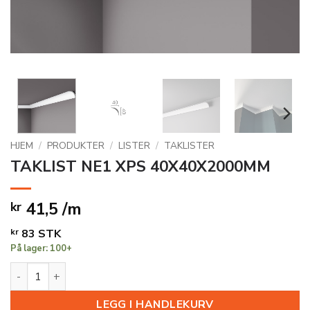
HJEM
/
PRODUKTER
/
LISTER
/
TAKLISTER
TAKLIST NE1 XPS 40X40X2000MM
41,5 /m
kr
kr
83
STK
På lager: 100+
TAKLIST NE1 XPS 40X40X2000MM antall
LEGG I HANDLEKURV