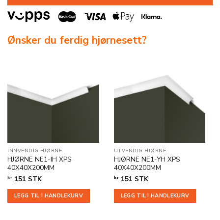
Ønsker du ferdig hjørnesett?
INNVENDIG HJØRNE
UTVENDIG HJØRNE
HJØRNE NE1-IH XPS
HJØRNE NE1-YH XPS
40X40X200MM
40X40X200MM
kr
151
STK
kr
151
STK
LEGG TIL I HANDLEKURV
LEGG TIL I HANDLEKURV