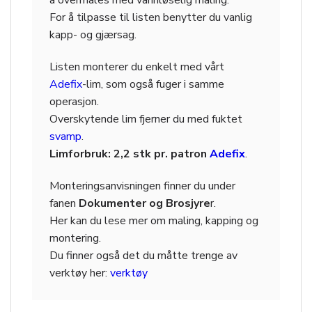
å overmales med vannløselig maling.
For å tilpasse til listen benytter du vanlig
kapp- og gjærsag.
Listen monterer du enkelt med vårt
Adefix
-lim, som også fuger i samme
operasjon.
Overskytende lim fjerner du med fuktet
svamp
.
Limforbruk: 2,2 stk pr. patron
Adefix
.
Monteringsanvisningen finner du under
fanen
Dokumenter og Brosjyre
r.
Her kan du lese mer om maling, kapping og
montering.
Du finner også det du måtte trenge av
verktøy her:
verktøy