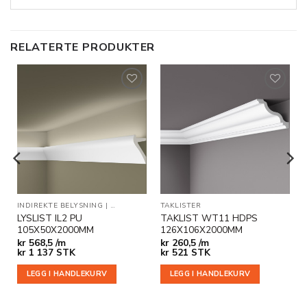
RELATERTE PRODUKTER
Legg til
Legg til
i
i
ønskeliste
ønskeliste
KLISTER
INDIREKTE BELYSNING
|
TAKLISTER
TAKLISTER
LYSLIST IL2 PU
TAKLIST WT11 HDPS
105X50X2000MM
126X106X2000MM
kr
568,5 /m
kr
260,5 /m
kr
1 137
STK
kr
521
STK
LEGG I HANDLEKURV
LEGG I HANDLEKURV