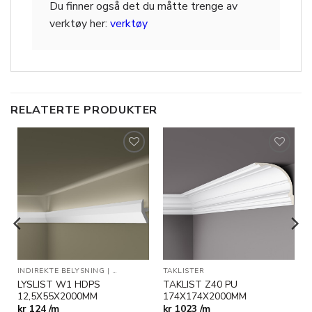
Du finner også det du måtte trenge av
verktøy her:
verktøy
RELATERTE PRODUKTER
Legg til
Legg til
i
i
ønskeliste
ønskeliste
INDIREKTE BELYSNING
|
TAKLISTER
TAKLISTER
LYSLIST W1 HDPS
TAKLIST Z40 PU
12,5X55X2000MM
174X174X2000MM
kr
124 /m
kr
1023 /m