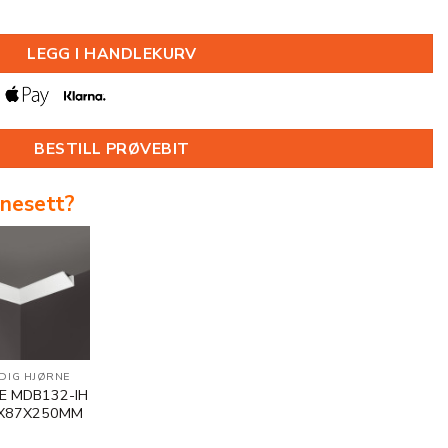
2000MM antall
LEGG I HANDLEKURV
BESTILL PRØVEBIT
rnesett?
DIG HJØRNE
E MDB132-IH
5X87X250MM