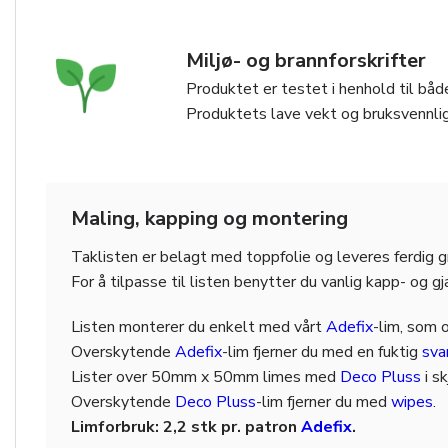
Miljø- og brannforskrifter
Produktet er testet i henhold til både
Produktets lave vekt og bruksvennlig
Maling, kapping og montering
Taklisten er belagt med toppfolie og leveres ferdig 
For å tilpasse til listen benytter du vanlig kapp- og g
Listen monterer du enkelt med vårt
Adefix
-lim, som 
Overskytende
Adefix
-lim fjerner du med en fuktig
sv
Lister over 50mm x 50mm limes med
Deco Pluss
i s
Overskytende
Deco Pluss
-lim fjerner du med
wipes
.
Limforbruk: 2,2 stk pr. patron
Adefix
.