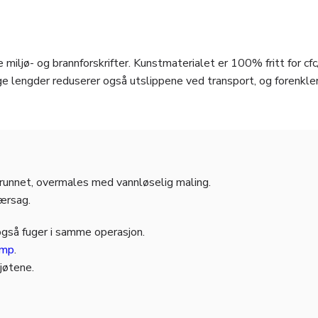
 miljø- og brannforskrifter. Kunstmaterialet er 100% fritt for cfc
e lengder reduserer også utslippene ved transport, og forenkle
grunnet, overmales med vannløselig maling.
jærsag.
også fuger i samme operasjon.
amp
.
kjøtene.