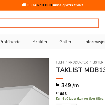
🚚 Du er
kr
8 000
unna gratis frakt
Proffkunde
Artikler
Galleri
Informasjo
HJEM
/
PRODUKTER
/
LISTER
TAKLIST MDB1
Legg
til i
349 /m
kr
ønskeliste
kr
698
Kun 4 på lager (kan restbestilles, 