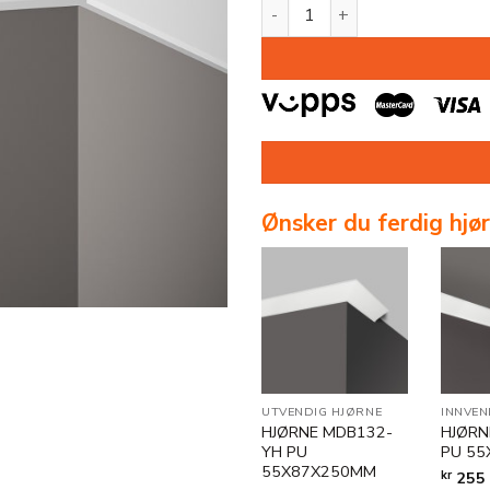
TAKLIST MDB132 PU 55X87X
Ønsker du ferdig hjø
UTVENDIG HJØRNE
INNVEN
HJØRNE MDB132-
HJØRN
YH PU
PU 5
55X87X250MM
kr
255