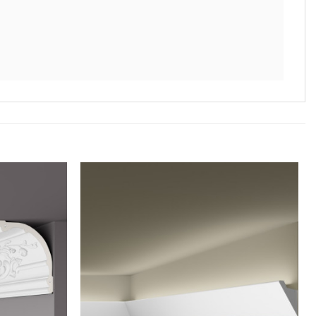
Legg til
Legg til
i
i
ønskeliste
ønskeliste