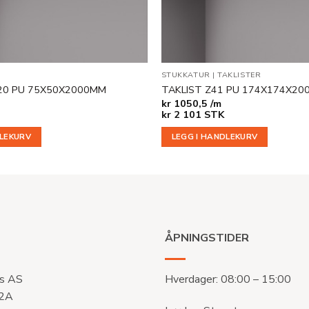
STUKKATUR
|
TAKLISTER
20 PU 75X50X2000MM
TAKLIST Z41 PU 174X174X2
kr
1050,5 /m
kr
2 101
STK
DLEKURV
LEGG I HANDLEKURV
ÅPNINGSTIDER
s AS
Hverdager: 08:00 – 15:00
 2A