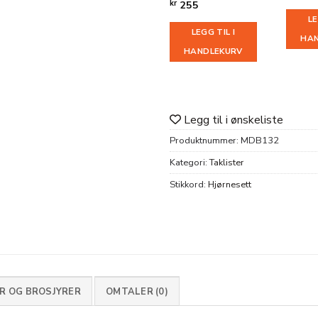
kr
255
LE
LEGG TIL I
HA
HANDLEKURV
Legg til i ønskeliste
Produktnummer:
MDB132
Kategori:
Taklister
Stikkord:
Hjørnesett
 OG BROSJYRER
OMTALER (0)