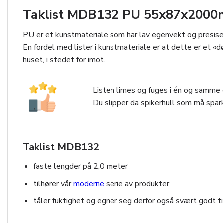
Taklist MDB132 PU 55x87x2000mm
PU er et kunstmateriale som har lav egenvekt og presise 
En fordel med lister i kunstmateriale er at dette er et «
huset, i stedet for imot.
Listen limes og fuges i én og samme o
Du slipper da spikerhull som må spark
Taklist MDB132
faste lengder på 2,0 meter
tilhører vår
moderne
serie av produkter
tåler fuktighet og egner seg derfor også svært godt t