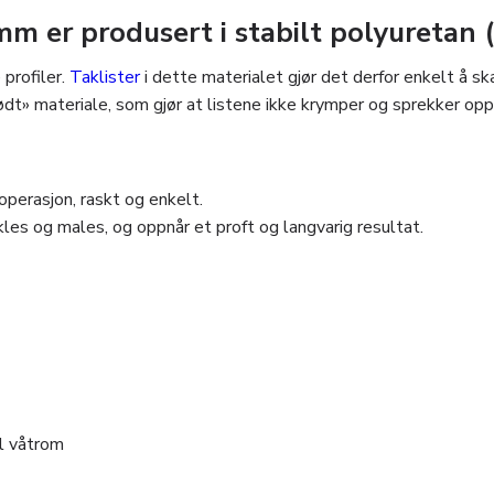
 er produsert i stabilt polyuretan 
profiler.
Taklister
i dette materialet gjør det derfor enkelt å sk
dødt» materiale, som gjør at listene ikke krymper og sprekker o
perasjon, raskt og enkelt.
les og males, og oppnår et proft og langvarig resultat.
il våtrom