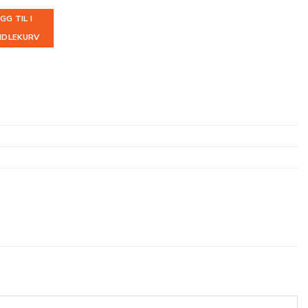
GG TIL I
NDLEKURV