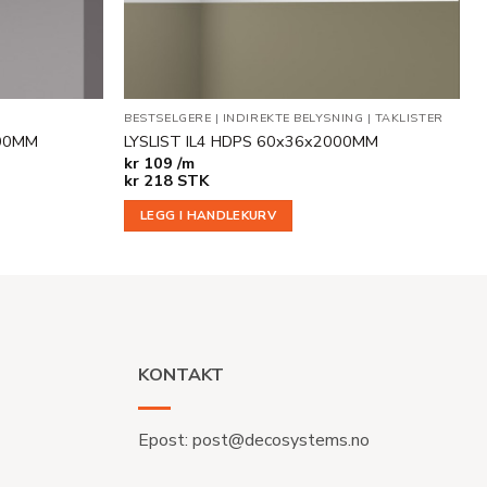
BESTSELGERE
|
INDIREKTE BELYSNING
|
TAKLISTER
000MM
LYSLIST IL4 HDPS 60x36x2000MM
kr
109 /m
kr
218
STK
LEGG I HANDLEKURV
KONTAKT
Epost:
post@decosystems.no