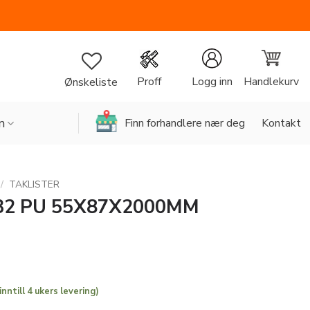
Handlekurv
Proff
Logg inn
Ønskeliste
n
Finn forhandlere nær deg
Kontakt
/
TAKLISTER
32 PU 55X87X2000MM
inntill 4 ukers levering)