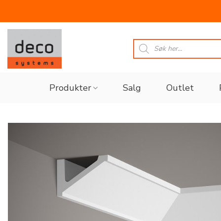
Skip
to
Products
search
content
Produkter
Salg
Outlet