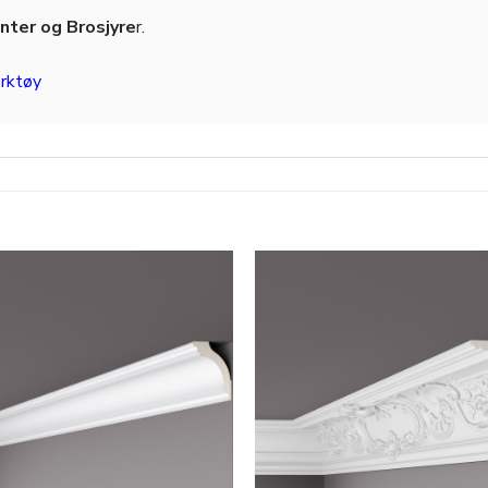
ter og Brosjyre
r.
.
rktøy
Legg til
i
ønskeliste