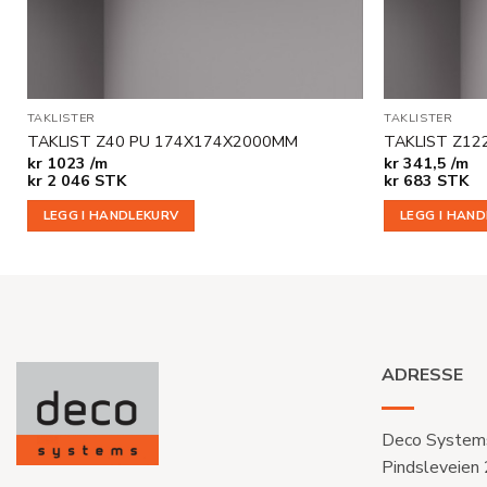
TAKLISTER
TAKLISTER
TAKLIST Z40 PU 174X174X2000MM
TAKLIST Z12
kr
1023 /m
kr
341,5 /m
kr
2 046
STK
kr
683
STK
LEGG I HANDLEKURV
LEGG I HAN
ADRESSE
Deco System
Pindsleveien