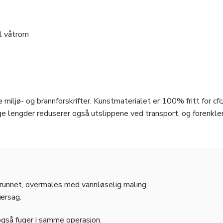
il våtrom
 miljø- og brannforskrifter. Kunstmaterialet er 100% fritt for cfc
e lengder reduserer også utslippene ved transport, og forenkle
grunnet, overmales med vannløselig maling.
jærsag.
også fuger i samme operasjon.