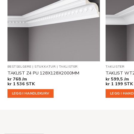
BESTSELGERE
|
STUKKATUR
|
TAKLISTER
TAKLISTER
TAKLIST Z4 PU 128X128X2000MM
TAKLIST WT
kr
768 /m
kr
599,5 /m
kr
1 536
STK
kr
1 199
STK
LEGG I HANDLEKURV
LEGG I HAN