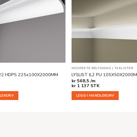
INDIREKTE BELYSNING
|
TAKLISTER
22 HDPS 225x100X2000MM
LYSLIST IL2 PU 105X50X2000
kr
568,5 /m
kr
1 137
STK
DLEKURV
LEGG I HANDLEKURV