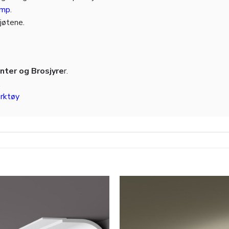
amp
.
kjøtene.
ter og Brosjyre
r.
.
rktøy
Legg til
i
ønskeliste