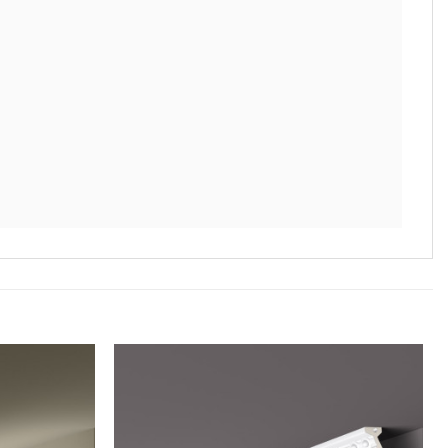
Legg til
Legg til
i
i
ønskeliste
ønskeliste