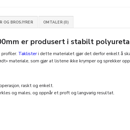
 OG BROSJYRER
OMTALER (0)
mm er produsert i stabilt polyureta
profiler.
Taklister
i dette materialet gjør det derfor enkelt å sk
dødt» materiale, som gjør at listene ikke krymper og sprekker o
perasjon, raskt og enkelt.
kles og males, og oppnår et proft og langvarig resultat.