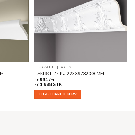
STUKKATUR
|
TAKLISTER
MM
TAKLIST Z7 PU 223X97X2000MM
kr
994 /m
kr
1 988
STK
LEGG I HANDLEKURV