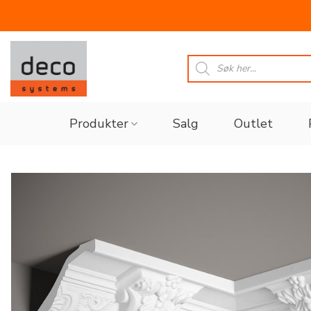
Skip
to
Products
search
content
Produkter
Salg
Outlet