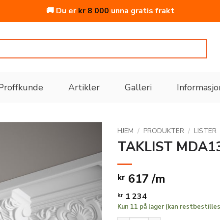
🚚 Du er
kr
8 000
unna gratis frakt
Proffkunde
Artikler
Galleri
Informasjo
HJEM
/
PRODUKTER
/
LISTER
TAKLIST MDA1
Legg
til i
617 /m
kr
ønskeliste
kr
1 234
Kun 11 på lager (kan restbestilles,