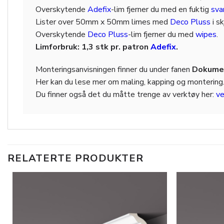
Overskytende
Adefix
-lim fjerner du med en fuktig
sv
Lister over 50mm x 50mm limes med
Deco Pluss
i s
Overskytende
Deco Pluss
-lim fjerner du med
wipes
.
Limforbruk: 1,3 stk pr. patron
Adefix
.
Monteringsanvisningen finner du under fanen
Dokumen
Her kan du lese mer om maling, kapping og montering
Du finner også det du måtte trenge av verktøy her:
ve
RELATERTE PRODUKTER
Legg til
i
ønskeliste