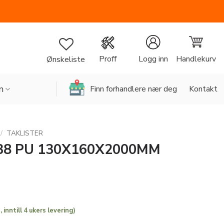
Handlekurv
Proff
Logg inn
Ønskeliste
n
Finn forhandlere nær deg
Kontakt
/
TAKLISTER
38 PU 130X160X2000MM
 inntill 4 ukers levering)