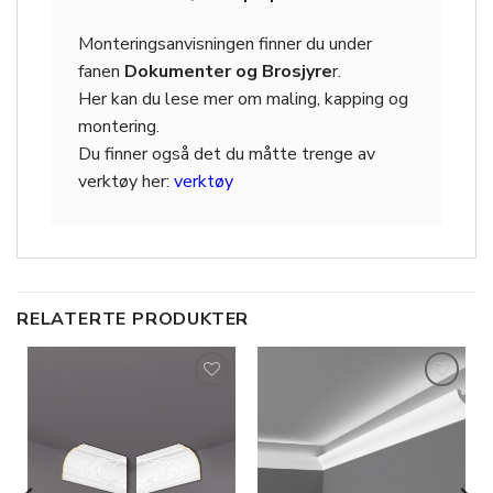
Monteringsanvisningen finner du under
fanen
Dokumenter og Brosjyre
r.
Her kan du lese mer om maling, kapping og
montering.
Du finner også det du måtte trenge av
verktøy her:
verktøy
RELATERTE PRODUKTER
Legg til
Legg til
i
i
ønskeliste
ønskeliste