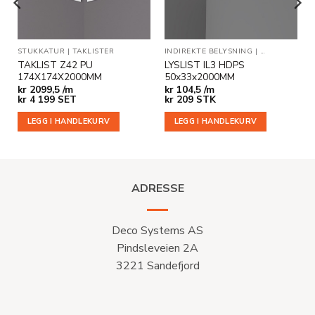
STUKKATUR
|
TAKLISTER
INDIREKTE BELYSNING
|
TAKLISTER
TAKLIST Z42 PU
LYSLIST IL3 HDPS
174X174X2000MM
50x33x2000MM
kr
2099,5 /m
kr
104,5 /m
kr
4 199
SET
kr
209
STK
LEGG I HANDLEKURV
LEGG I HANDLEKURV
ADRESSE
Deco Systems AS
Pindsleveien 2A
3221 Sandefjord