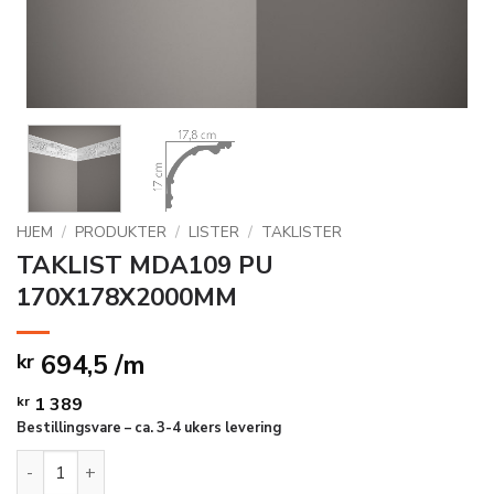
HJEM
/
PRODUKTER
/
LISTER
/
TAKLISTER
TAKLIST MDA109 PU
170X178X2000MM
694,5 /m
kr
kr
1 389
Bestillingsvare – ca. 3-4 ukers levering
TAKLIST MDA109 PU 170X178X2000MM antall