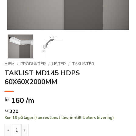
HJEM
/
PRODUKTER
/
LISTER
/
TAKLISTER
TAKLIST MD145 HDPS
60X60X2000MM
160 /m
kr
kr
320
Kun 19 på lager (kan restbestilles, inntill 4 ukers levering)
TAKLIST MD145 HDPS 60X60X2000MM antall