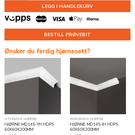
LEGG I HANDLEKURV
BESTILL PRØVEBIT
Ønsker du ferdig hjørnesett?
UTVENDIG HJØRNE
INNVENDIG HJØRNE
HJØRNE MD145-YH HDPS
HJØRNE MD145-IH HDPS
60X60X200MM
60X60X200MM