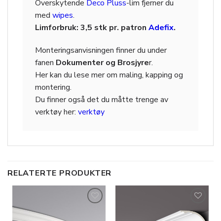
Overskytende
Deco Pluss
-lim fjerner du
med
wipes
.
Limforbruk: 3,5 stk pr. patron
Adefix
.
Monteringsanvisningen finner du under
fanen
Dokumenter og Brosjyre
r.
Her kan du lese mer om maling, kapping og
montering.
Du finner også det du måtte trenge av
verktøy her:
verktøy
RELATERTE PRODUKTER
Legg til
Legg til