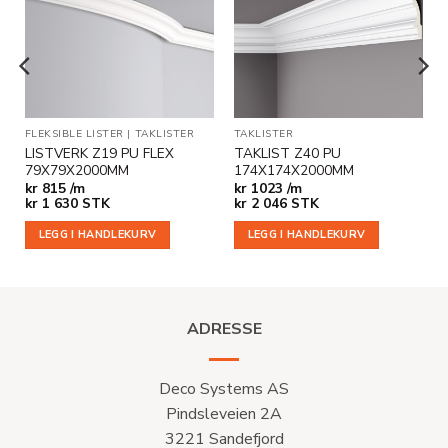
i
i
ønskeliste
ønskeliste
ER
FLEKSIBLE LISTER
|
TAKLISTER
TAKLISTER
LISTVERK Z19 PU FLEX
TAKLIST Z40 PU
79X79X2000MM
174X174X2000MM
kr
815 /m
kr
1023 /m
kr
1 630
STK
kr
2 046
STK
LEGG I HANDLEKURV
LEGG I HANDLEKURV
ADRESSE
Deco Systems AS
Pindsleveien 2A
3221 Sandefjord