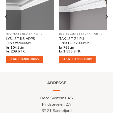
i
i
ønskeliste
ønskeliste
INDIREKTE BELYSNING
|
TAKLISTER
BESTSELGERE
|
STUKKATUR
|
TAKLIST
LYSLIST IL3 HDPS
TAKLIST Z4 PU
50x33x2000MM
128X128X2000MM
kr
104,5 /m
kr
768 /m
kr
209
STK
kr
1 536
STK
LEGG I HANDLEKURV
LEGG I HANDLEKURV
ADRESSE
Deco Systems AS
Pindsleveien 2A
3221 Sandefjord