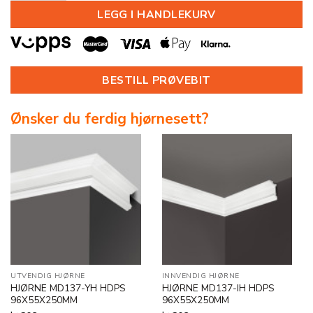
LEGG I HANDLEKURV
BESTILL PRØVEBIT
Ønsker du ferdig hjørnesett?
UTVENDIG HJØRNE
INNVENDIG HJØRNE
HJØRNE MD137-YH HDPS
HJØRNE MD137-IH HDPS
96X55X250MM
96X55X250MM