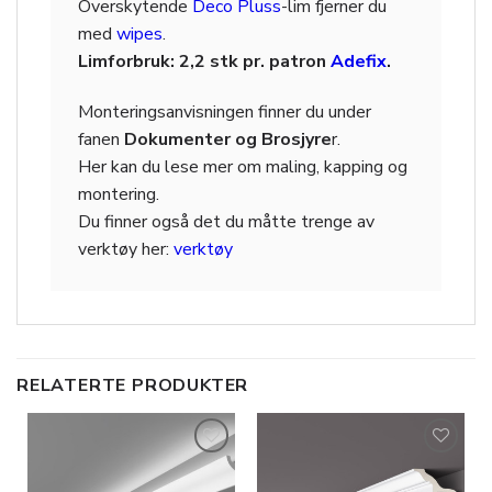
Overskytende
Deco Pluss
-lim fjerner du
med
wipes
.
Limforbruk: 2,2 stk pr. patron
Adefix
.
Monteringsanvisningen finner du under
fanen
Dokumenter og Brosjyre
r.
Her kan du lese mer om maling, kapping og
montering.
Du finner også det du måtte trenge av
verktøy her:
verktøy
RELATERTE PRODUKTER
Legg til
Legg til