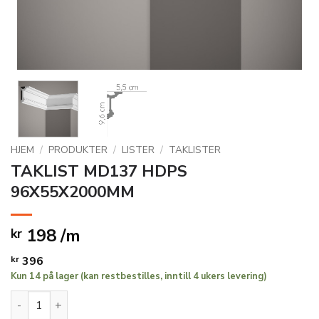
HJEM
/
PRODUKTER
/
LISTER
/
TAKLISTER
TAKLIST MD137 HDPS
96X55X2000MM
198 /m
kr
kr
396
Kun 14 på lager (kan restbestilles, inntill 4 ukers levering)
TAKLIST MD137 HDPS 96X55X2000MM antall