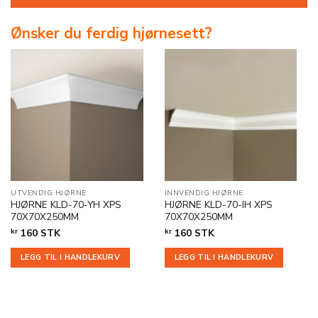
Ønsker du ferdig hjørnesett?
UTVENDIG HJØRNE
INNVENDIG HJØRNE
HJØRNE KLD-70-YH XPS
HJØRNE KLD-70-IH XPS
70X70X250MM
70X70X250MM
kr
160
STK
kr
160
STK
LEGG TIL I HANDLEKURV
LEGG TIL I HANDLEKURV