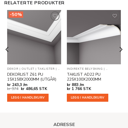
RELATERTE PRODUKTER
-50%
Legg til
Legg til
i
i
ønskeliste
ønskeliste
ER
DEKOR
|
OUTLET
|
TAKLISTER
|
VEGG- OG DEKORLISTER
INDIREKTE BELYSNING
|
TAKLISTER
DEKORLIST Z61 PU
TAKLIST AD22 PU
15X158X2000MM (UTGÅR)
225X100X2000MM
kr
243,3 /m
kr
883 /m
Opprinnelig
Nåværende
kr
974
kr
486,65
STK
kr
1 766
STK
pris
pris
var:
er:
LEGG I HANDLEKURV
LEGG I HANDLEKURV
kr 974.
kr 486,65.
ADRESSE