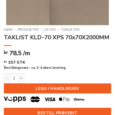
HJEM
/
PRODUKTER
/
LISTER
/
TAKLISTER
TAKLIST KLD-70 XPS 70x70X2000MM
78,5 /m
kr
kr
157
STK
Bestillingsvare – ca. 3-4 ukers levering
TAKLIST KLD-70 XPS 70x70X2000MM antall
LEGG I HANDLEKURV
BESTILL PRØVEBIT