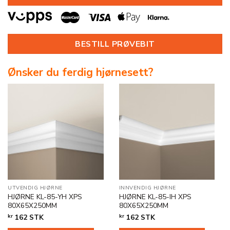
BESTILL PRØVEBIT
Ønsker du ferdig hjørnesett?
UTVENDIG HJØRNE
INNVENDIG HJØRNE
HJØRNE KL-85-YH XPS
HJØRNE KL-85-IH XPS
80X65X250MM
80X65X250MM
kr
162
STK
kr
162
STK