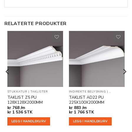
RELATERTE PRODUKTER
Legg til
Legg til
i
i
ønskeliste
ønskeliste
STUKKATUR
|
TAKLISTER
INDIREKTE BELYSNING
|
TAKLISTER
TAKLIST Z5 PU
TAKLIST AD22 PU
128X128X2000MM
225X100X2000MM
kr
768 /m
kr
883 /m
kr
1 536
STK
kr
1 766
STK
LEGG I HANDLEKURV
LEGG I HANDLEKURV