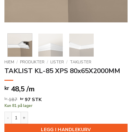
HJEM
/
PRODUKTER
/
LISTER
/
TAKLISTER
TAKLIST KL-85 XPS 80x65X2000MM
48,5 /m
kr
Opprinnelig
Nåværende
kr
187
kr
97
STK
Kun 81 på lager
pris
pris
var:
er:
TAKLIST KL-85 XPS 80x65X2000MM antall
kr 187.
kr 97.
LEGG I HANDLEKURV