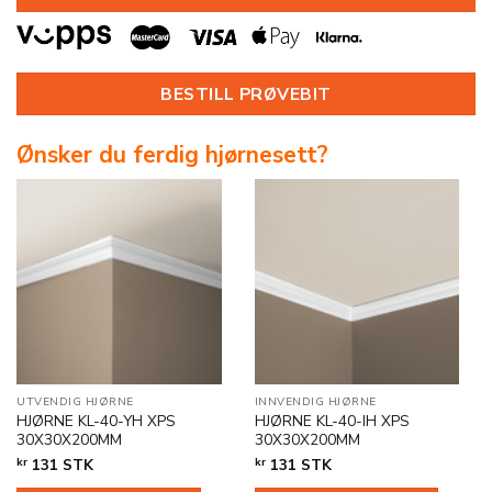
BESTILL PRØVEBIT
Ønsker du ferdig hjørnesett?
UTVENDIG HJØRNE
INNVENDIG HJØRNE
HJØRNE KL-40-YH XPS
HJØRNE KL-40-IH XPS
30X30X200MM
30X30X200MM
kr
131
STK
kr
131
STK