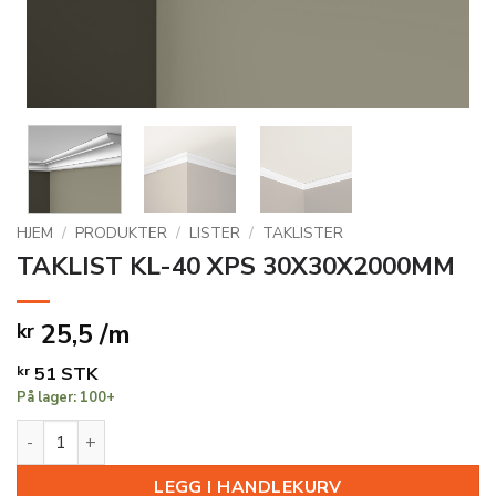
HJEM
/
PRODUKTER
/
LISTER
/
TAKLISTER
TAKLIST KL-40 XPS 30X30X2000MM
25,5 /m
kr
kr
51
STK
På lager: 100+
TAKLIST KL-40 XPS 30X30X2000MM antall
LEGG I HANDLEKURV