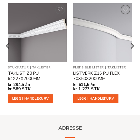
Legg til
Legg til
i
i
ønskeliste
ønskeliste
SNING
STUKKATUR
|
TAKLISTER
|
TAKLISTER
FLEKSIBLE LISTER
|
TAKLISTER
TAKLIST Z8 PU
LISTVERK Z16 PU FLEX
64X27X2000MM
70X50X2000MM
kr
294,5 /m
kr
611,5 /m
kr
589
STK
kr
1 223
STK
LEGG I HANDLEKURV
LEGG I HANDLEKURV
ADRESSE