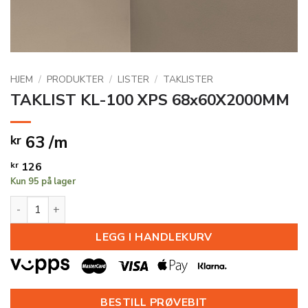
HJEM
/
PRODUKTER
/
LISTER
/
TAKLISTER
TAKLIST KL-100 XPS 68x60X2000MM
63 /m
kr
kr
126
Kun 95 på lager
TAKLIST KL-100 XPS 68x60X2000MM antall
LEGG I HANDLEKURV
BESTILL PRØVEBIT