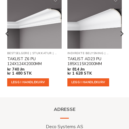
Legg til
Legg til
i
i
ønskeliste
ønskeliste
BESTSELGERE
|
STUKKATUR
|
TAKLISTER
INDIREKTE BELYSNING
|
TAKLISTER
TAKLIST Z6 PU
TAKLIST AD23 PU
124X124X2000MM
185X115X2000MM
kr
740 /m
kr
814 /m
kr
1 480
STK
kr
1 628
STK
LEGG I HANDLEKURV
LEGG I HANDLEKURV
ADRESSE
Deco Systems AS