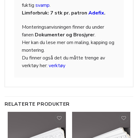
fuktig
svamp
.
Limforbruk: 7 stk pr. patron
Adefix
.
Monteringsanvisningen finner du under
fanen
Dokumenter og Brosjyre
r.
Her kan du lese mer om maling, kapping og
montering.
Du finner også det du måtte trenge av
verktøy her:
verktøy
RELATERTE PRODUKTER
Legg til
Legg til
i
i