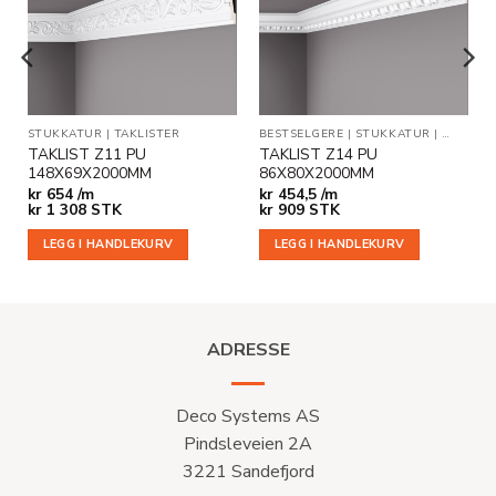
ønskeliste
ønskeliste
STUKKATUR
|
TAKLISTER
BESTSELGERE
|
STUKKATUR
|
TAKLIST
TAKLIST Z11 PU
TAKLIST Z14 PU
148X69X2000MM
86X80X2000MM
kr
654 /m
kr
454,5 /m
kr
1 308
STK
kr
909
STK
LEGG I HANDLEKURV
LEGG I HANDLEKURV
ADRESSE
Deco Systems AS
Pindsleveien 2A
3221 Sandefjord