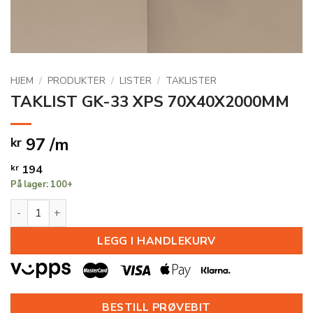
HJEM
/
PRODUKTER
/
LISTER
/
TAKLISTER
TAKLIST GK-33 XPS 70X40X2000MM
97 /m
kr
kr
194
På lager: 100+
TAKLIST GK-33 XPS 70X40X2000MM antall
LEGG I HANDLEKURV
BESTILL PRØVEBIT