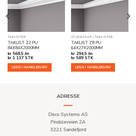
i
i
ønskeliste
ønskeliste
ER
TAKLISTER
STUKKATUR
|
TAKLISTER
TAKLIST Z2 PU
TAKLIST Z8 PU
84X84X2000MM
64X27X2000MM
kr
568,5 /m
kr
294,5 /m
kr
1 137
STK
kr
589
STK
LEGG I HANDLEKURV
LEGG I HANDLEKURV
ADRESSE
Deco Systems AS
Pindsleveien 2A
3221 Sandefjord