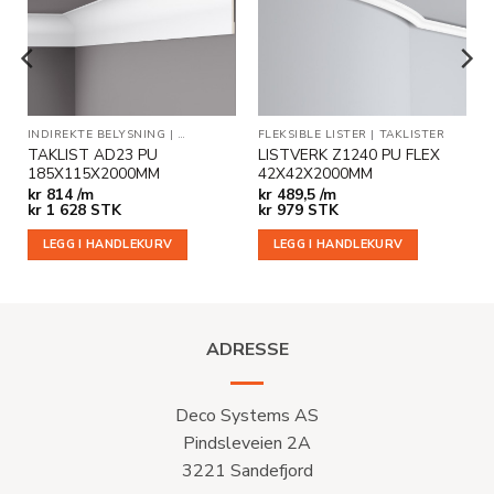
i
i
ønskeliste
ønskeliste
INDIREKTE BELYSNING
|
TAKLISTER
FLEKSIBLE LISTER
|
TAKLISTER
TAKLIST AD23 PU
LISTVERK Z1240 PU FLEX
185X115X2000MM
42X42X2000MM
kr
814 /m
kr
489,5 /m
kr
1 628
STK
kr
979
STK
LEGG I HANDLEKURV
LEGG I HANDLEKURV
ADRESSE
Deco Systems AS
Pindsleveien 2A
3221 Sandefjord