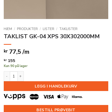
HJEM
/
PRODUKTER
/
LISTER
/
TAKLISTER
TAKLIST GK-04 XPS 30X302000MM
77,5 /m
kr
kr
155
Kun 90 på lager
TAKLIST GK-04 XPS 30X302000MM antall
LEGG I HANDLEKURV
BESTILL PRØVEBIT