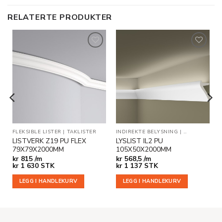
RELATERTE PRODUKTER
Legg til
Legg til
i
i
ønskeliste
ønskeliste
SNING
FLEKSIBLE LISTER
|
TAKLISTER
|
TAKLISTER
INDIREKTE BELYSNING
|
TAKLISTER
LISTVERK Z19 PU FLEX
LYSLIST IL2 PU
79X79X2000MM
105X50X2000MM
kr
815 /m
kr
568,5 /m
kr
1 630
STK
kr
1 137
STK
LEGG I HANDLEKURV
LEGG I HANDLEKURV