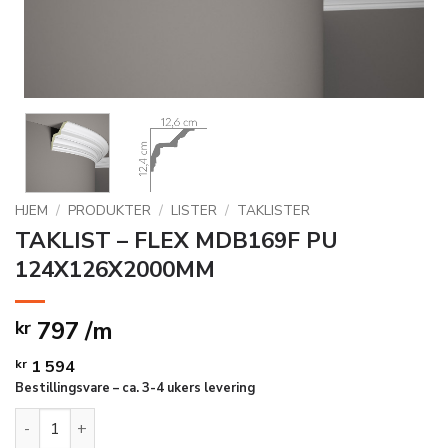
HJEM
/
PRODUKTER
/
LISTER
/
TAKLISTER
TAKLIST – FLEX MDB169F PU
124X126X2000MM
797 /m
kr
kr
1 594
Bestillingsvare – ca. 3-4 ukers levering
TAKLIST - FLEX MDB169F PU 124X126X2000MM antall