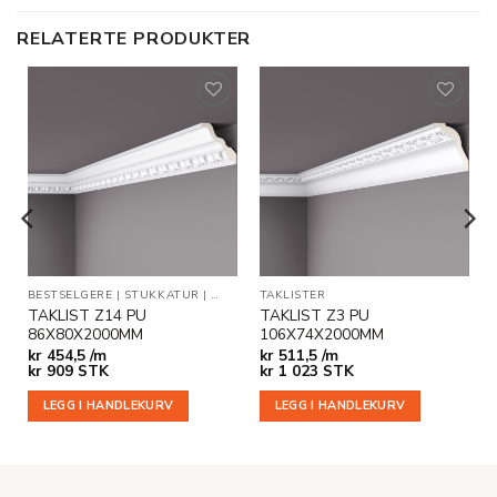
RELATERTE PRODUKTER
Legg til
Legg til
i
i
ønskeliste
ønskeliste
EGG- OG DEKORLISTER
BESTSELGERE
|
STUKKATUR
|
TAKLISTER
TAKLISTER
TAKLIST Z14 PU
TAKLIST Z3 PU
86X80X2000MM
106X74X2000MM
kr
454,5 /m
kr
511,5 /m
kr
909
STK
kr
1 023
STK
LEGG I HANDLEKURV
LEGG I HANDLEKURV