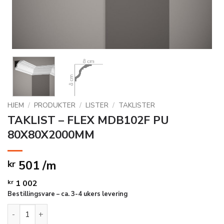
HJEM
/
PRODUKTER
/
LISTER
/
TAKLISTER
TAKLIST – FLEX MDB102F PU
80X80X2000MM
501 /m
kr
kr
1 002
Bestillingsvare – ca. 3-4 ukers levering
TAKLIST - FLEX MDB102F PU 80X80X2000MM antall