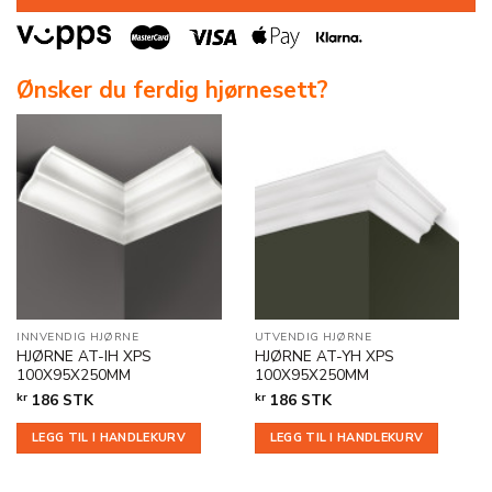
Ønsker du ferdig hjørnesett?
INNVENDIG HJØRNE
UTVENDIG HJØRNE
HJØRNE AT-IH XPS
HJØRNE AT-YH XPS
100X95X250MM
100X95X250MM
kr
186
STK
kr
186
STK
LEGG TIL I HANDLEKURV
LEGG TIL I HANDLEKURV