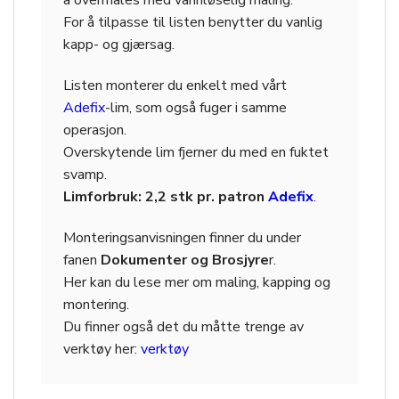
å overmales med vannløselig maling.
For å tilpasse til listen benytter du vanlig
kapp- og gjærsag.
Listen monterer du enkelt med vårt
Adefix
-lim, som også fuger i samme
operasjon.
Overskytende lim fjerner du med en fuktet
svamp.
Limforbruk: 2,2 stk pr. patron
Adefix
.
Monteringsanvisningen finner du under
fanen
Dokumenter og Brosjyre
r.
Her kan du lese mer om maling, kapping og
montering.
Du finner også det du måtte trenge av
verktøy her:
verktøy