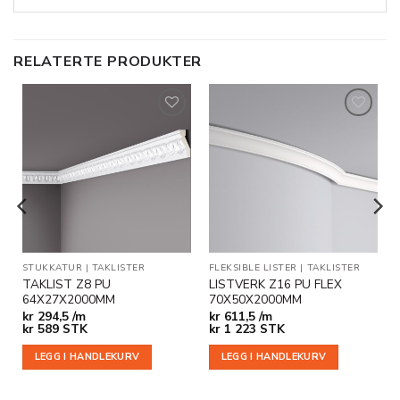
RELATERTE PRODUKTER
Legg til
Legg til
i
i
ønskeliste
ønskeliste
STUKKATUR
|
TAKLISTER
FLEKSIBLE LISTER
|
TAKLISTER
TAKLIST Z8 PU
LISTVERK Z16 PU FLEX
64X27X2000MM
70X50X2000MM
kr
294,5 /m
kr
611,5 /m
kr
589
STK
kr
1 223
STK
LEGG I HANDLEKURV
LEGG I HANDLEKURV