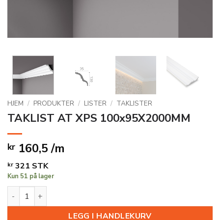
HJEM
/
PRODUKTER
/
LISTER
/
TAKLISTER
TAKLIST AT XPS 100x95X2000MM
160,5 /m
kr
kr
321
STK
Kun 51 på lager
TAKLIST AT XPS 100x95X2000MM antall
LEGG I HANDLEKURV