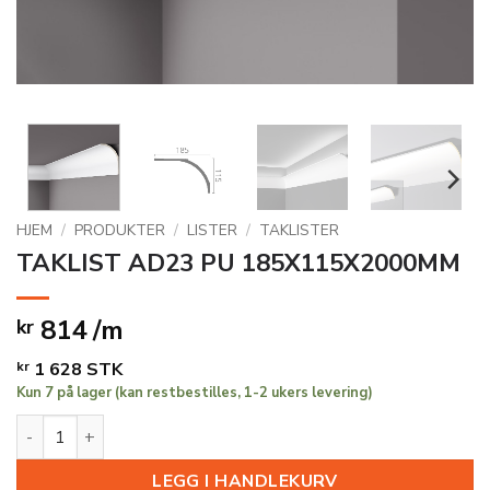
HJEM
/
PRODUKTER
/
LISTER
/
TAKLISTER
TAKLIST AD23 PU 185X115X2000MM
814 /m
kr
kr
1 628
STK
Kun 7 på lager (kan restbestilles, 1-2 ukers levering)
TAKLIST AD23 PU 185X115X2000MM antall
LEGG I HANDLEKURV