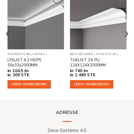
Legg til
Legg til
i
i
ønskeliste
ønskeliste
ER
INDIREKTE BELYSNING
|
TAKLISTER
BESTSELGERE
|
STUKKATUR
|
TAKLIST
LYSLIST IL3 HDPS
TAKLIST Z6 PU
50x33x2000MM
124X124X2000MM
kr
104,5 /m
kr
740 /m
kr
209
STK
kr
1 480
STK
LEGG I HANDLEKURV
LEGG I HANDLEKURV
ADRESSE
Deco Systems AS