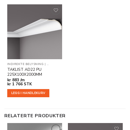
Legg til
i
ønskeliste
INDIREKTE BELYSNING
|
TAKLISTER
TAKLIST AD22 PU
225X100X2000MM
kr
883 /m
kr
1 766
STK
LEGG I HANDLEKURV
RELATERTE PRODUKTER