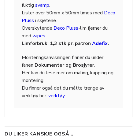
fuktig
svamp
.
Lister over 50mm x 50mm limes med
Deco
Pluss
i skjøtene.
Overskytende
Deco Pluss
-lim fjerner du
med
wipes
.
Limforbruk: 1,3 stk pr. patron
Adefix
.
Monteringsanvisningen finner du under
fanen
Dokumenter og Brosjyre
r.
Her kan du lese mer om maling, kapping og
montering.
Du finner også det du måtte trenge av
verktøy her:
verktøy
DU LIKER KANSKJE OGSÅ…