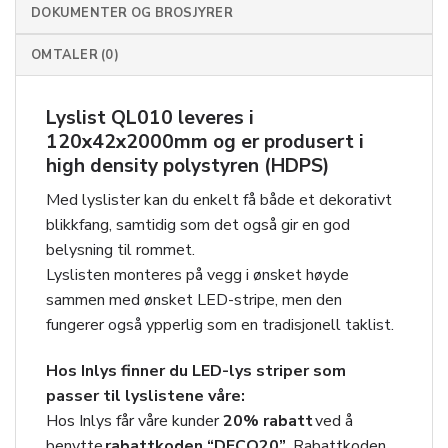
DOKUMENTER OG BROSJYRER
OMTALER (0)
Lyslist QL010 leveres i
120x42x2000mm og er produsert i
high density polystyren (HDPS)
Med lyslister kan du enkelt få både et dekorativt
blikkfang, samtidig som det også gir en god
belysning til rommet.
Lyslisten monteres på vegg i ønsket høyde
sammen med ønsket LED-stripe, men den
fungerer også ypperlig som en tradisjonell taklist.
Hos Inlys finner du LED-lys striper som
passer til lyslistene våre:
Hos Inlys får våre kunder
20
% rabatt
ved å
benytte
rabattkoden “DECO20”
. Rabattkoden