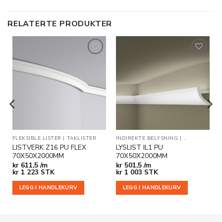
RELATERTE PRODUKTER
Legg til
Legg til
i
i
ønskeliste
ønskeliste
KLISTER
FLEKSIBLE LISTER
|
TAKLISTER
INDIREKTE BELYSNING
|
TAKLISTER
LISTVERK Z16 PU FLEX
LYSLIST IL1 PU
70X50X2000MM
70X50X2000MM
kr
611,5 /m
kr
501,5 /m
kr
1 223
STK
kr
1 003
STK
LEGG I HANDLEKURV
LEGG I HANDLEKURV