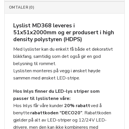
OMTALER (0)
Lyslist MD368 leveres i
51x51x2000mm og er produsert i high
density polystyren (HDPS)
Med lyslister kan du enkelt få både et dekorativt
blikkfang, samtidig som det også gir en god
belysning til rommet.
Lyslisten monteres på vegg i ønsket høyde
sammen med ønsket LED-stripe.
Hos Inlys finner du LED-lys striper som
passer til lyslistene våre:
Hos Inlys får våre kunder
20
% rabatt
ved å
benytte
rabattkoden “DECO20”
. Rabattkoden
gjelder på alt av LED-striper og 12/24V LED-
drivere, men den kan
ikke
kombineres med