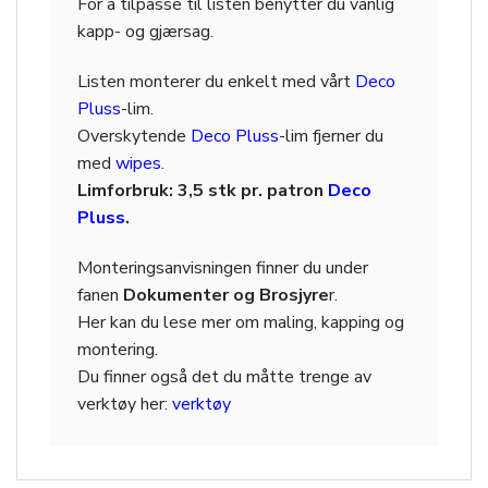
For å tilpasse til listen benytter du vanlig
kapp- og gjærsag.
Listen monterer du enkelt med vårt
Deco
Pluss
-lim.
Overskytende
Deco Pluss
-lim fjerner du
med
wipes
.
Limforbruk: 3,5 stk pr. patron
Deco
Pluss
.
Monteringsanvisningen finner du under
fanen
Dokumenter og Brosjyre
r.
Her kan du lese mer om maling, kapping og
montering.
Du finner også det du måtte trenge av
verktøy her:
verktøy