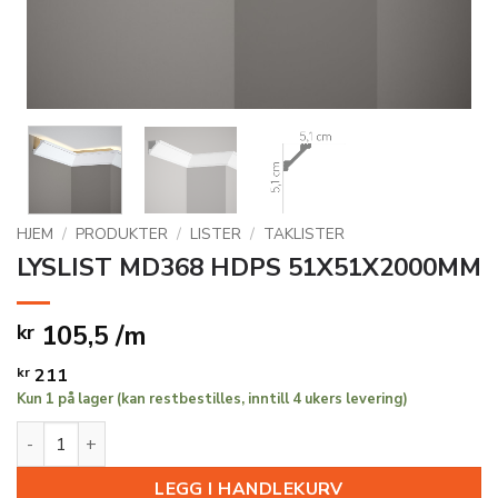
HJEM
/
PRODUKTER
/
LISTER
/
TAKLISTER
LYSLIST MD368 HDPS 51X51X2000MM
105,5 /m
kr
kr
211
Kun 1 på lager (kan restbestilles, inntill 4 ukers levering)
LYSLIST MD368 HDPS 51X51X2000MM antall
LEGG I HANDLEKURV