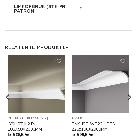
LIMFORBRUK (STK PR.
7
PATRON)
RELATERTE PRODUKTER
Legg til
Legg til
i
i
ønskeliste
ønskeliste
INDIREKTE BELYSNING
|
TAKLISTER
TAKLISTER
LYSLIST IL2 PU
TAKLIST WT22 HDPS
105X50X2000MM
225x100X2000MM
kr
568,5 /m
kr
599,5 /m