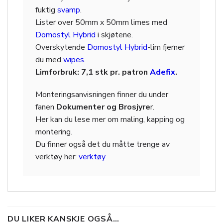
fuktig
svamp
.
Lister over 50mm x 50mm limes med
Domostyl Hybrid
i skjøtene.
Overskytende
Domostyl Hybrid
-lim fjerner
du med
wipes
.
Limforbruk: 7,1 stk pr. patron
Adefix
.
Monteringsanvisningen finner du under
fanen
Dokumenter og Brosjyre
r.
Her kan du lese mer om maling, kapping og
montering.
Du finner også det du måtte trenge av
verktøy her:
verktøy
DU LIKER KANSKJE OGSÅ…