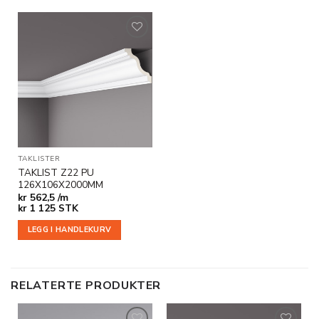
Legg til
i
ønskeliste
TAKLISTER
TAKLIST Z22 PU
126X106X2000MM
kr
562,5 /m
kr
1 125
STK
LEGG I HANDLEKURV
RELATERTE PRODUKTER