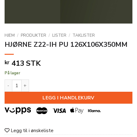
HJEM
/
PRODUKTER
/
LISTER
/
TAKLISTER
HJØRNE Z22-IH PU 126X106X350MM
413
STK
kr
På lager
HJØRNE Z22-IH PU 126X106X350MM antall
LEGG I HANDLEKURV
Legg til i ønskeliste