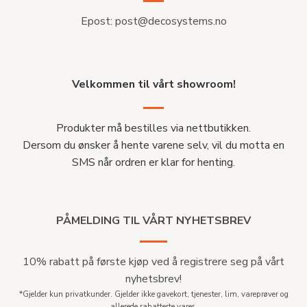
Epost:
post@decosystems.no
Velkommen til vårt showroom!
Produkter må bestilles via nettbutikken.
Dersom du ønsker å hente varene selv, vil du motta en
SMS når ordren er klar for henting.
PÅMELDING TIL VÅRT NYHETSBREV
10% rabatt på første kjøp ved å registrere seg på vårt
nyhetsbrev!
*Gjelder kun privatkunder. Gjelder ikke gavekort, tjenester, lim, vareprøver og
allerede rabatterte varer.