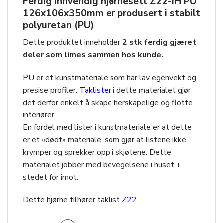
Ferdig innvendig hjørnesett
Z22-IH PU
126x106x350mm
er produsert i stabilt
polyuretan (PU)
Dette produktet inneholder
2 stk ferdig gjæret
deler som limes sammen hos kunde.
PU er et kunstmateriale som har lav egenvekt og
presise profiler.
Taklister
i dette materialet gjør
det derfor enkelt å skape herskapelige og flotte
interiører.
En fordel med lister i kunstmateriale er at dette
er et «dødt» materiale, som gjør at listene ikke
krymper og sprekker opp i skjøtene. Dette
materialet jobber med bevegelsene i huset, i
stedet for imot.
Dette hjørne tilhører taklist
Z22
.