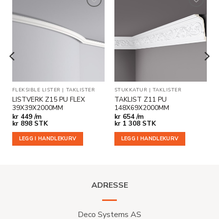
Legg til
Legg til
i
i
ønskeliste
ønskeliste
ER
FLEKSIBLE LISTER
|
TAKLISTER
STUKKATUR
|
TAKLISTER
LISTVERK Z15 PU FLEX
TAKLIST Z11 PU
39X39X2000MM
148X69X2000MM
kr
449 /m
kr
654 /m
kr
898
STK
kr
1 308
STK
LEGG I HANDLEKURV
LEGG I HANDLEKURV
ADRESSE
Deco Systems AS