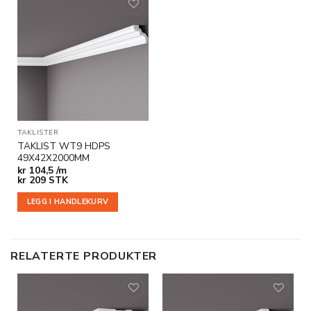
Legg til
i
ønskeliste
TAKLISTER
TAKLIST WT9 HDPS
49X42X2000MM
kr
104,5 /m
kr
209
STK
LEGG I HANDLEKURV
RELATERTE PRODUKTER