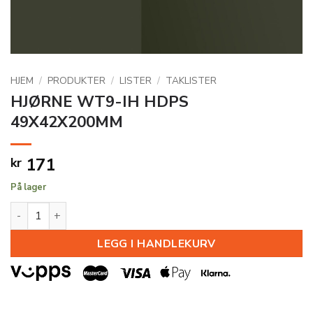
HJEM
/
PRODUKTER
/
LISTER
/
TAKLISTER
HJØRNE WT9-IH HDPS
49X42X200MM
171
kr
På lager
HJØRNE WT9-IH HDPS 49X42X200MM antall
LEGG I HANDLEKURV