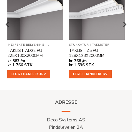
Legg til
Legg til
i
i
ønskeliste
ønskeliste
ER
INDIREKTE BELYSNING
|
TAKLISTER
STUKKATUR
|
TAKLISTER
TAKLIST AD22 PU
TAKLIST Z5 PU
225X100X2000MM
128X128X2000MM
kr
883 /m
kr
768 /m
kr
1 766
STK
kr
1 536
STK
LEGG I HANDLEKURV
LEGG I HANDLEKURV
ADRESSE
Deco Systems AS
Pindsleveien 2A