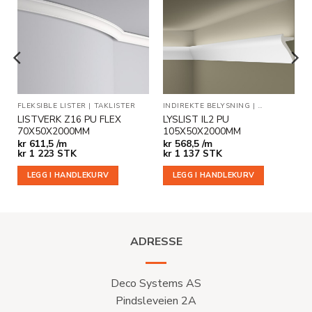
Legg til
Legg til
i
i
ønskeliste
ønskeliste
ER
FLEKSIBLE LISTER
|
TAKLISTER
INDIREKTE BELYSNING
|
TAKLISTER
LISTVERK Z16 PU FLEX
LYSLIST IL2 PU
70X50X2000MM
105X50X2000MM
kr
611,5 /m
kr
568,5 /m
kr
1 223
STK
kr
1 137
STK
LEGG I HANDLEKURV
LEGG I HANDLEKURV
ADRESSE
Deco Systems AS
Pindsleveien 2A