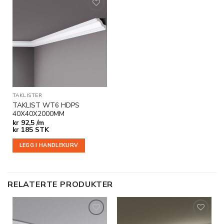
Legg til
i
ønskeliste
TAKLISTER
TAKLIST WT6 HDPS
40X40X2000MM
kr
92,5 /m
kr
185
STK
LEGG I HANDLEKURV
RELATERTE PRODUKTER