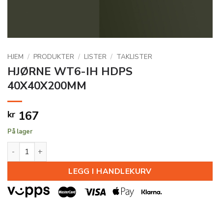
HJEM
/
PRODUKTER
/
LISTER
/
TAKLISTER
HJØRNE WT6-IH HDPS
40X40X200MM
167
kr
På lager
HJØRNE WT6-IH HDPS 40X40X200MM antall
LEGG I HANDLEKURV