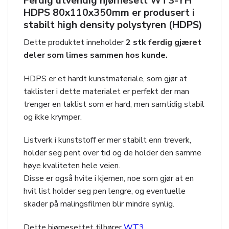
Ferdig utvendig hjørnesett
WT3-YH
HDPS 80x110x350mm
er produsert i
stabilt high density polystyren (HDPS)
Dette produktet inneholder
2 stk ferdig gjæret
deler som limes sammen hos kunde.
HDPS er et hardt kunstmateriale, som gjør at
taklister i dette materialet er perfekt der man
trenger en taklist som er hard, men samtidig stabil
og ikke krymper.
Listverk i kunststoff er mer stabilt enn treverk,
holder seg pent over tid og de holder den samme
høye kvaliteten hele veien.
Disse er også hvite i kjernen, noe som gjør at en
hvit list holder seg pen lengre, og eventuelle
skader på malingsfilmen blir mindre synlig.
Dette hjørnesettet tilhører
WT3
.