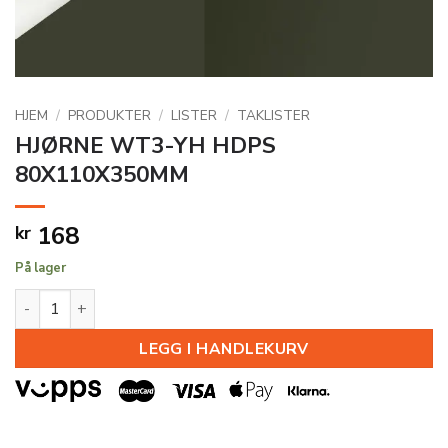
HJEM
/
PRODUKTER
/
LISTER
/
TAKLISTER
HJØRNE WT3-YH HDPS
80X110X350MM
168
kr
På lager
HJØRNE WT3-YH HDPS 80X110X350MM antall
LEGG I HANDLEKURV