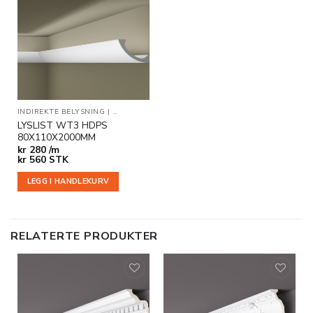
Legg til
i
ønskeliste
INDIREKTE BELYSNING
|
TAKLISTER
LYSLIST WT3 HDPS
80X110X2000MM
kr
280 /m
kr
560
STK
LEGG I HANDLEKURV
RELATERTE PRODUKTER
Legg til
Legg til
i
i