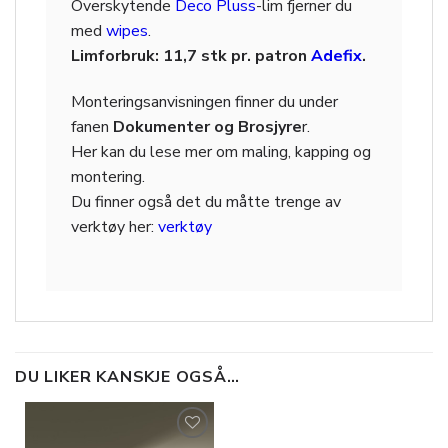
Overskytende
Deco Pluss
-lim fjerner du
med
wipes
.
Limforbruk: 11,7 stk pr. patron
Adefix
.
Monteringsanvisningen finner du under
fanen
Dokumenter og Brosjyre
r.
Her kan du lese mer om maling, kapping og
montering.
Du finner også det du måtte trenge av
verktøy her:
verktøy
DU LIKER KANSKJE OGSÅ…