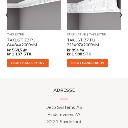
ønskeliste
ønskeliste
ER
TAKLISTER
STUKKATUR
|
TAKLISTER
TAKLIST Z2 PU
TAKLIST Z7 PU
84X84X2000MM
223X97X2000MM
kr
568,5 /m
kr
994 /m
kr
1 137
STK
kr
1 988
STK
LEGG I HANDLEKURV
LEGG I HANDLEKURV
ADRESSE
Deco Systems AS
Pindsleveien 2A
3221 Sandefjord