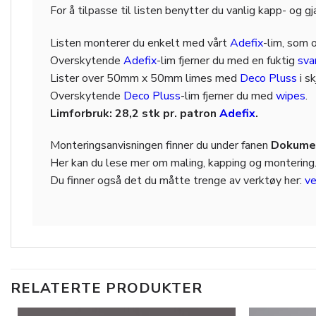
For å tilpasse til listen benytter du vanlig kapp- og g
Listen monterer du enkelt med vårt
Adefix
-lim, som 
Overskytende
Adefix
-lim fjerner du med en fuktig
sv
Lister over 50mm x 50mm limes med
Deco Pluss
i s
Overskytende
Deco Pluss
-lim fjerner du med
wipes
.
Limforbruk: 28,2 stk pr. patron
Adefix
.
Monteringsanvisningen finner du under fanen
Dokumen
Her kan du lese mer om maling, kapping og montering
Du finner også det du måtte trenge av verktøy her:
ve
RELATERTE PRODUKTER