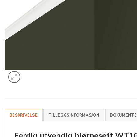
BESKRIVELSE
TILLEGGSINFORMASJON
DOKUMENTER
Ferdig utvendig hjørnesett
WT16