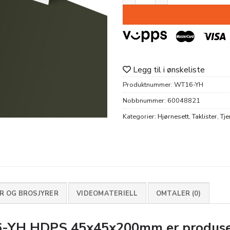
Legg til i ønskeliste
Produktnummer:
WT16-YH
Nobbnummer:
60048821
Kategorier:
Hjørnesett
,
Taklister
,
Tje
 OG BROSJYRER
VIDEOMATERIELL
OMTALER (0)
-YH HDPS 45x45x200mm
er produse