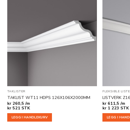
Legg til
i
ønskeliste
TAKLISTER
FLEKSIBLE LIST
TAKLIST WT11 HDPS 126X106X2000MM
LISTVERK Z1
kr
260,5 /m
kr
611,5 /m
kr
521
STK
kr
1 223
STK
LEGG I HANDLEKURV
LEGG I HAN