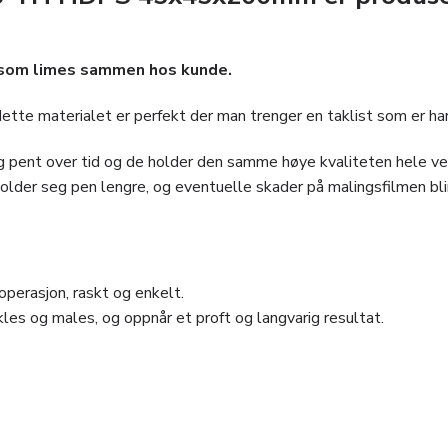
r som limes sammen hos kunde.
dette materialet er perfekt der man trenger en taklist som er ha
seg pent over tid og de holder den samme høye kvaliteten hele ve
 holder seg pen lengre, og eventuelle skader på malingsfilmen bli
perasjon, raskt og enkelt.
les og males, og oppnår et proft og langvarig resultat.