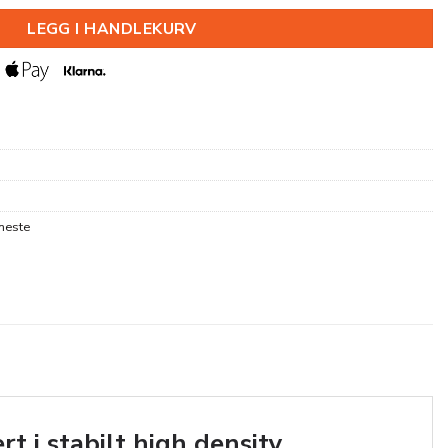
LEGG I HANDLEKURV
neste
rt i stabilt high density