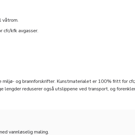
l våtrom.
r cfc/kfk avgasser.
 miljø- og brannforskrifter. Kunstmaterialet er 100% fritt for cfc
e lengder reduserer også utslippene ved transport, og forenkle
 med vannløselig maling.