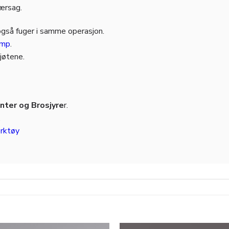
jærsag.
også fuger i samme operasjon.
amp
.
kjøtene.
ter og Brosjyre
r.
.
rktøy