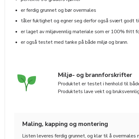
er ferdig grunnet og bør overmales
tåler fuktighet og egner seg derfor også svært godt ti
er laget av miljøvennlig materiale som er 100% fritt fo
er også testet med tanke på både miljø og brann.
Miljø- og brannforskrifter
Produktet er testet i henhold til både
Produktets lave vekt og bruksvennlig
Maling, kapping og montering
Listen leveres ferdig grunnet, og klar til å overmales