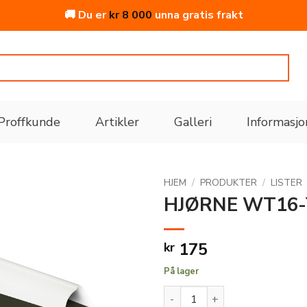
🚚 Du er
kr
8 000
unna gratis frakt
Proffkunde
Artikler
Galleri
Informasjo
HJEM
/
PRODUKTER
/
LISTER
HJØRNE WT16-
Legg
til i
175
kr
ønskeliste
På lager
HJØRNE WT16-YH HDPS 45X