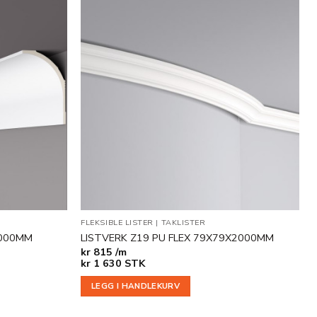
Legg til
Legg til
i
i
ønskeliste
ønskeliste
FLEKSIBLE LISTER
|
TAKLISTER
2000MM
LISTVERK Z19 PU FLEX 79X79X2000MM
kr
815 /m
kr
1 630
STK
LEGG I HANDLEKURV