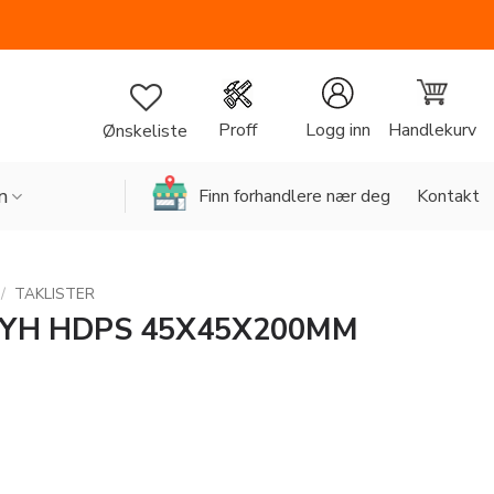
Handlekurv
Proff
Logg inn
Ønskeliste
n
Finn forhandlere nær deg
Kontakt
/
TAKLISTER
YH HDPS 45X45X200MM
45X200MM antall