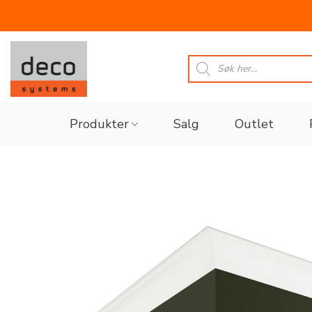
Skip
to
Products
search
content
Produkter
Salg
Outlet