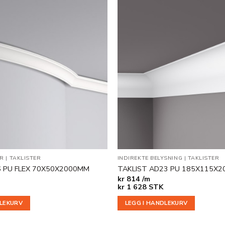
Legg til
i
ønskeliste
ER
|
TAKLISTER
INDIREKTE BELYSNING
|
TAKLISTER
6 PU FLEX 70X50X2000MM
TAKLIST AD23 PU 185X115X
kr
814 /m
kr
1 628
STK
DLEKURV
LEGG I HANDLEKURV