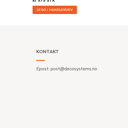
kr
979
STK
LEGG I HANDLEKURV
KONTAKT
Epost:
post@decosystems.no