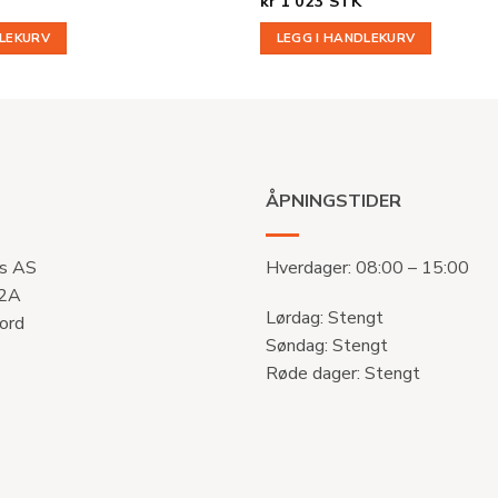
kr
1 023
STK
DLEKURV
LEGG I HANDLEKURV
ÅPNINGSTIDER
s AS
Hverdager: 08:00 – 15:00
 2A
Lørdag: Stengt
ord
Søndag: Stengt
Røde dager: Stengt