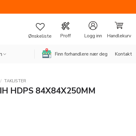
Handlekurv
Proff
Logg inn
Ønskeliste
n
Finn forhandlere nær deg
Kontakt
/
TAKLISTER
IH HDPS 84X84X250MM
4X250MM antall