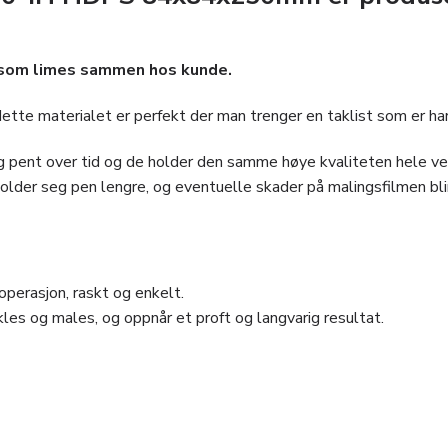
r som limes sammen hos kunde.
dette materialet er perfekt der man trenger en taklist som er ha
seg pent over tid og de holder den samme høye kvaliteten hele ve
 holder seg pen lengre, og eventuelle skader på malingsfilmen bli
perasjon, raskt og enkelt.
les og males, og oppnår et proft og langvarig resultat.