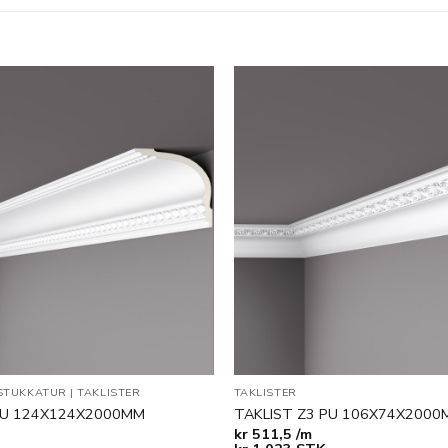
Legg til
i
ønskeliste
STUKKATUR
|
TAKLISTER
TAKLISTER
PU 124X124X2000MM
TAKLIST Z3 PU 106X74X2000
kr
511,5 /m