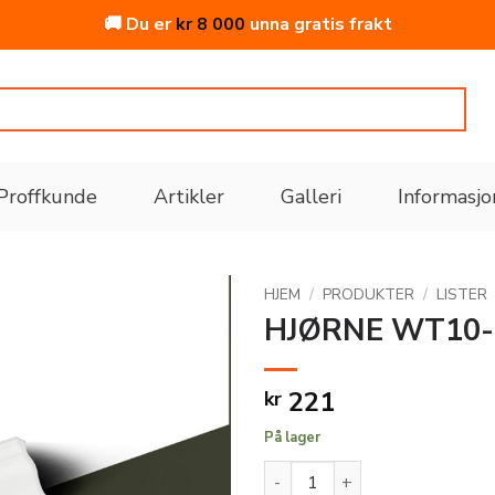
🚚 Du er
kr
8 000
unna gratis frakt
Proffkunde
Artikler
Galleri
Informasjo
HJEM
/
PRODUKTER
/
LISTER
HJØRNE WT10-
Legg
til i
221
kr
ønskeliste
På lager
HJØRNE WT10-IH HDPS 84X8