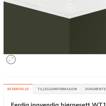
BESKRIVELSE
TILLEGGSINFORMASJON
DOKUMENTER
Ferdig innvendig hjørnesett
WT10