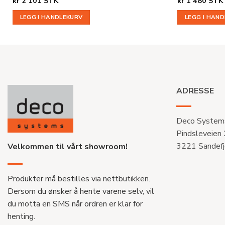
kr
2 101
STK
kr
1 480
STK
LEGG I HANDLEKURV
LEGG I HAN
ADRESSE
Deco System
Pindsleveien
3221 Sandefj
Velkommen til vårt showroom!
Produkter må bestilles via nettbutikken.
Dersom du ønsker å hente varene selv, vil
du motta en SMS når ordren er klar for
henting.