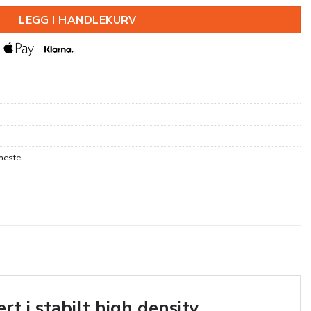
LEGG I HANDLEKURV
neste
rt i stabilt high density