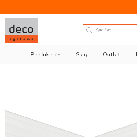
Skip
to
Products
search
content
Produkter
Salg
Outlet