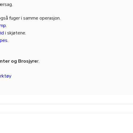
jærsag.
også fuger i samme operasjon.
amp
.
id
i skjøtene.
pes
.
ter og Brosjyre
r.
.
rktøy