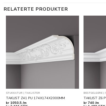
RELATERTE PRODUKTER
Legg til
i
ønskeliste
STUKKATUR
|
TAKLISTER
BESTSELGERE
|
TAKLIST Z41 PU 174X174X2000MM
TAKLIST Z6 
kr
1050,5 /m
kr
740 /m