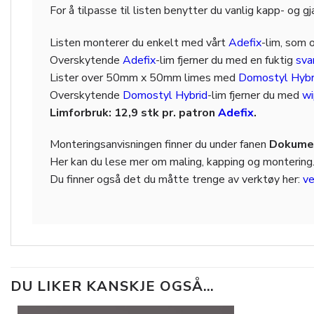
For å tilpasse til listen benytter du vanlig kapp- og g
Listen monterer du enkelt med vårt
Adefix
-lim, som 
Overskytende
Adefix
-lim fjerner du med en fuktig
sv
Lister over 50mm x 50mm limes med
Domostyl Hybr
Overskytende
Domostyl Hybrid
-lim fjerner du med
wi
Limforbruk: 12,9 stk pr. patron
Adefix
.
Monteringsanvisningen finner du under fanen
Dokumen
Her kan du lese mer om maling, kapping og montering
Du finner også det du måtte trenge av verktøy her:
ve
DU LIKER KANSKJE OGSÅ…