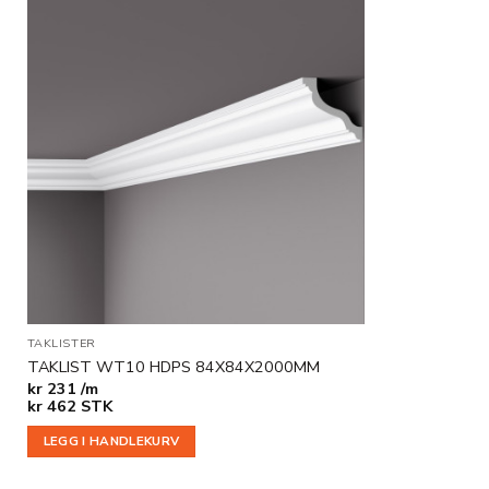
Legg til
i
ønskeliste
TAKLISTER
TAKLIST WT10 HDPS 84X84X2000MM
kr
231 /m
kr
462
STK
LEGG I HANDLEKURV