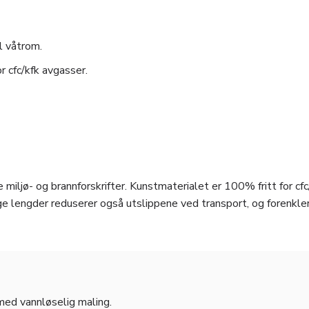
l våtrom.
r cfc/kfk avgasser.
 miljø- og brannforskrifter. Kunstmaterialet er 100% fritt for cfc
e lengder reduserer også utslippene ved transport, og forenkle
 med vannløselig maling.