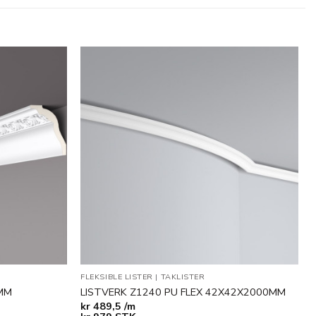
Legg til
Legg til
i
i
ønskeliste
ønskeliste
FLEKSIBLE LISTER
|
TAKLISTER
MM
LISTVERK Z1240 PU FLEX 42X42X2000MM
kr
489,5 /m