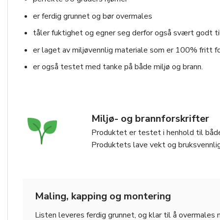
er ferdig grunnet og bør overmales
tåler fuktighet og egner seg derfor også svært godt ti
er laget av miljøvennlig materiale som er 100% fritt fo
er også testet med tanke på både miljø og brann.
Miljø- og brannforskrifter
Produktet er testet i henhold til både
Produktets lave vekt og bruksvennlig
Maling, kapping og montering
Listen leveres ferdig grunnet, og klar til å overmales