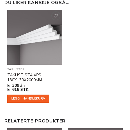
DU LIKER KANSKJE OGSÅ…
Legg til
i
ønskeliste
TAKLISTER
TAKLIST ST4 XPS
130X130X2000MM
kr
309 /m
kr
618
STK
LEGG I HANDLEKURV
RELATERTE PRODUKTER