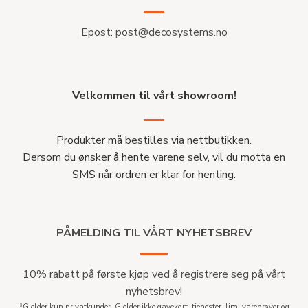
Epost:
post@decosystems.no
Velkommen til vårt showroom!
Produkter må bestilles via nettbutikken.
Dersom du ønsker å hente varene selv, vil du motta en
SMS når ordren er klar for henting.
PÅMELDING TIL VÅRT NYHETSBREV
10% rabatt på første kjøp ved å registrere seg på vårt
nyhetsbrev!
*Gjelder kun privatkunder. Gjelder ikke gavekort, tjenester, lim, vareprøver og