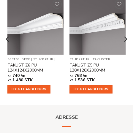
Legg til
Legg til
i
i
ønskeliste
ønskeliste
ER
BESTSELGERE
|
STUKKATUR
|
TAKLISTER
STUKKATUR
|
TAKLISTER
TAKLIST Z6 PU
TAKLIST Z5 PU
124X124X2000MM
128X128X2000MM
kr
740 /m
kr
768 /m
kr
1 480
STK
kr
1 536
STK
LEGG I HANDLEKURV
LEGG I HANDLEKURV
ADRESSE