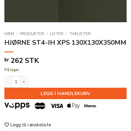
HJEM
/
PRODUKTER
/
LISTER
/
TAKLISTER
HJØRNE ST4-IH XPS 130X130X350MM
262
STK
kr
På lager
HJØRNE ST4-IH XPS 130X130X350MM antall
LEGG I HANDLEKURV
Legg til i ønskeliste