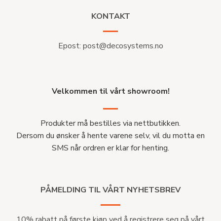
KONTAKT
Epost:
post@decosystems.no
Velkommen til vårt showroom!
Produkter må bestilles via nettbutikken.
Dersom du ønsker å hente varene selv, vil du motta en
SMS når ordren er klar for henting.
PÅMELDING TIL VÅRT NYHETSBREV
10% rabatt på første kjøp ved å registrere seg på vårt