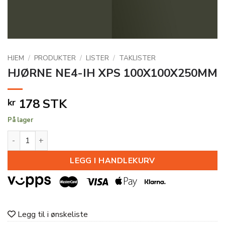
HJEM
/
PRODUKTER
/
LISTER
/
TAKLISTER
HJØRNE NE4-IH XPS 100X100X250MM
178
STK
kr
På lager
HJØRNE NE4-IH XPS 100X100X250MM antall
LEGG I HANDLEKURV
Legg til i ønskeliste