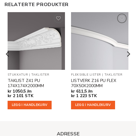
RELATERTE PRODUKTER
Legg til
Legg til
i
i
ønskeliste
ønskeliste
STUKKATUR
|
TAKLISTER
FLEKSIBLE LISTER
|
TAKLISTER
TAKLIST Z41 PU
LISTVERK Z16 PU FLEX
174X174X2000MM
70X50X2000MM
kr
1050,5 /m
kr
611,5 /m
kr
2 101
STK
kr
1 223
STK
LEGG I HANDLEKURV
LEGG I HANDLEKURV
ADRESSE