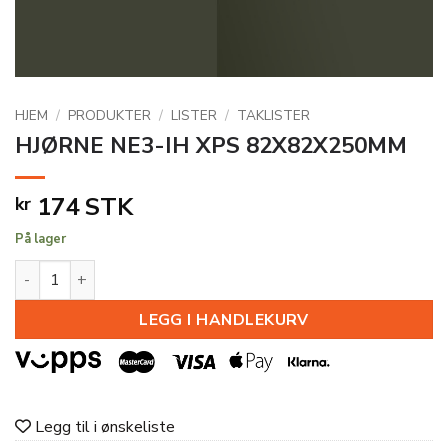
HJEM
/
PRODUKTER
/
LISTER
/
TAKLISTER
HJØRNE NE3-IH XPS 82X82X250MM
174
STK
kr
På lager
HJØRNE NE3-IH XPS 82X82X250MM antall
LEGG I HANDLEKURV
Legg til i ønskeliste