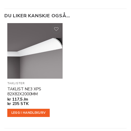
DU LIKER KANSKJE OGSÅ…
Legg til
i
ønskeliste
TAKLISTER
TAKLIST NE3 XPS
82X82X2000MM
kr
117,5 /m
kr
235
STK
LEGG I HANDLEKURV