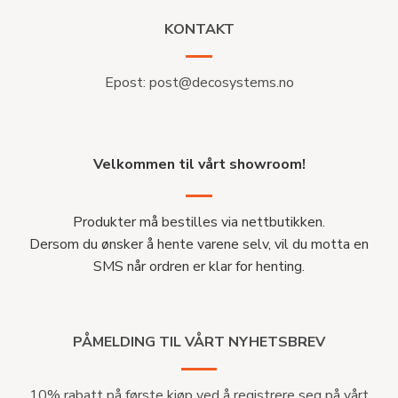
KONTAKT
Epost:
post@decosystems.no
Velkommen til vårt showroom!
Produkter må bestilles via nettbutikken.
Dersom du ønsker å hente varene selv, vil du motta en
SMS når ordren er klar for henting.
PÅMELDING TIL VÅRT NYHETSBREV
10% rabatt på første kjøp ved å registrere seg på vårt