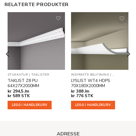
RELATERTE PRODUKTER
Legg til
Legg til
i
i
ønskeliste
ønskeliste
EGG- OG DEKORLISTER
STUKKATUR
|
TAKLISTER
INDIREKTE BELYSNING
|
TAKLISTER
TAKLIST Z8 PU
LYSLIST WT4 HDPS
64X27X2000MM
70X180X2000MM
kr
294,5 /m
kr
388 /m
kr
589
STK
kr
776
STK
LEGG I HANDLEKURV
LEGG I HANDLEKURV
ADRESSE