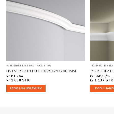
Legg til
i
ønskeliste
FLEKSIBLE LISTER
|
TAKLISTER
INDIREKTE BEL
LISTVERK Z19 PU FLEX 79X79X2000MM
LYSLIST IL2
kr
815 /m
kr
568,5 /m
kr
1 630
STK
kr
1 137
STK
LEGG I HANDLEKURV
LEGG I HAN