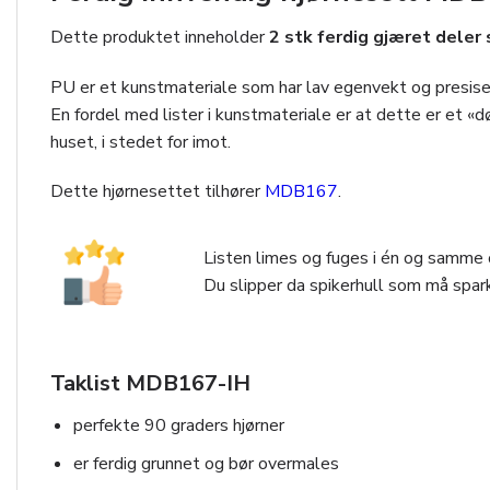
Dette produktet inneholder
2 stk ferdig gjæret dele
PU er et kunstmateriale som har lav egenvekt og presise 
En fordel med lister i kunstmateriale er at dette er et «
huset, i stedet for imot.
Dette hjørnesettet tilhører
MDB167
.
Listen limes og fuges i én og samme o
Du slipper da spikerhull som må spark
Taklist MDB167-IH
perfekte 90 graders hjørner
er ferdig grunnet og bør overmales