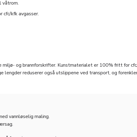
l våtrom.
r cfc/kfk avgasser.
 miljø- og brannforskrifter. Kunstmaterialet er 100% fritt for cfc
e lengder reduserer også utslippene ved transport, og forenkle
 med vannløselig maling.
jærsag.