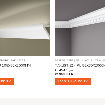
Legg til
i
ønskeliste
YSNING
|
TAKLISTER
BESTSELGERE
|
STUKKATUR
|
TAKLIS
 PU 105X50X2000MM
TAKLIST Z14 PU 86X80X2000
kr
454,5 /m
kr
909
STK
DLEKURV
LEGG I HANDLEKURV