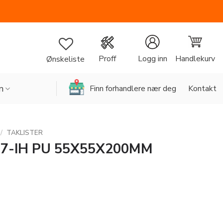
Handlekurv
Proff
Logg inn
Ønskeliste
n
Finn forhandlere nær deg
Kontakt
/
TAKLISTER
7-IH PU 55X55X200MM
5X200MM antall