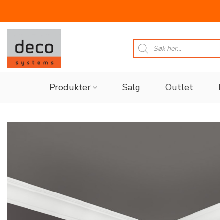
Skip
to
Products
search
content
Produkter
Salg
Outlet