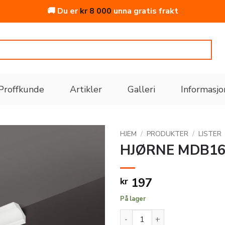
🚚 Du er
kr
8 000
unna gratis frakt
Proffkunde
Artikler
Galleri
Informasjo
HJEM
/
PRODUKTER
/
LISTER
HJØRNE MDB16
Legg
til i
197
kr
ønskeliste
På lager
HJØRNE MDB167-IH PU 55X5