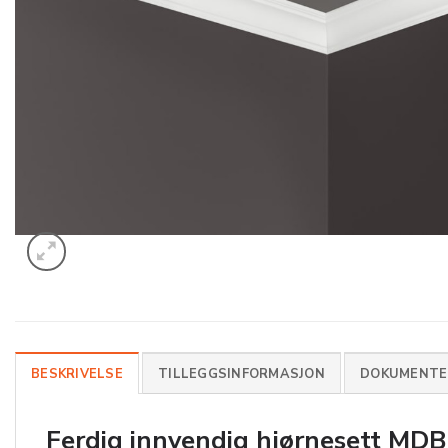
BESKRIVELSE
TILLEGGSINFORMASJON
DOKUMENTER
Ferdig innvendig hjørnesett
MDB1