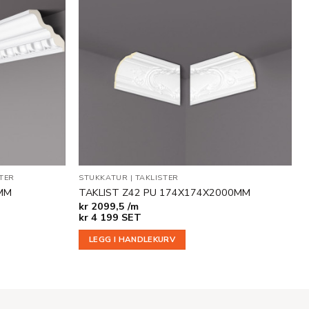
Legg til
Legg til
i
i
ønskeliste
ønskeliste
TER
STUKKATUR
|
TAKLISTER
MM
TAKLIST Z42 PU 174X174X2000MM
kr
2099,5 /m
kr
4 199
SET
LEGG I HANDLEKURV