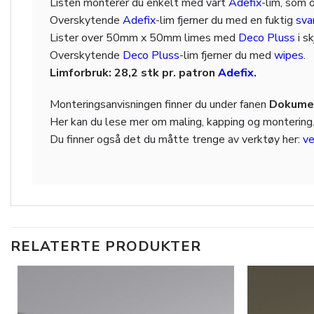
Listen monterer du enkelt med vårt
Adefix
-lim, som 
Overskytende
Adefix
-lim fjerner du med en fuktig
sv
Lister over 50mm x 50mm limes med
Deco Pluss
i s
Overskytende
Deco Pluss
-lim fjerner du med
wipes
.
Limforbruk: 28,2 stk pr. patron
Adefix
.
Monteringsanvisningen finner du under fanen
Dokumen
Her kan du lese mer om maling, kapping og montering
Du finner også det du måtte trenge av verktøy her:
ve
RELATERTE PRODUKTER