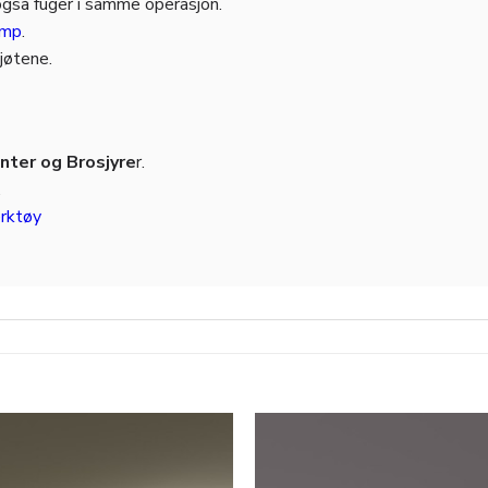
også fuger i samme operasjon.
amp
.
kjøtene.
ter og Brosjyre
r.
.
rktøy