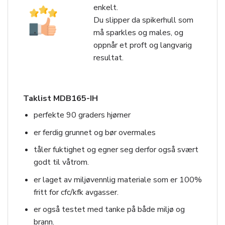
enkelt.
Du slipper da spikerhull som
må sparkles og males, og
oppnår et proft og langvarig
resultat.
Taklist MDB165-IH
perfekte 90 graders hjørner
er ferdig grunnet og bør overmales
tåler fuktighet og egner seg derfor også svært
godt til våtrom.
er laget av miljøvennlig materiale som er 100%
fritt for cfc/kfk avgasser.
er også testet med tanke på både miljø og
brann.