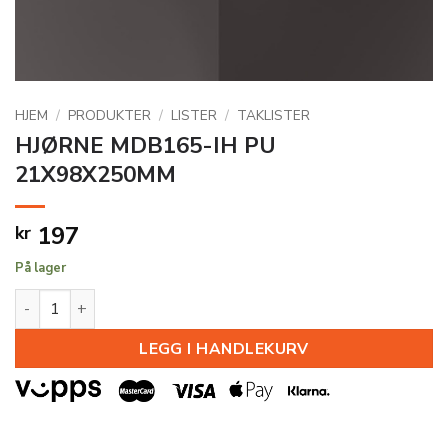
HJEM
/
PRODUKTER
/
LISTER
/
TAKLISTER
HJØRNE MDB165-IH PU
21X98X250MM
197
kr
På lager
HJØRNE MDB165-IH PU 21X98X250MM antall
LEGG I HANDLEKURV