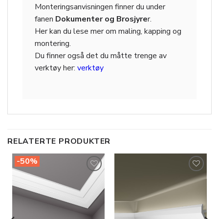
Monteringsanvisningen finner du under
fanen
Dokumenter og Brosjyre
r.
Her kan du lese mer om maling, kapping og
montering.
Du finner også det du måtte trenge av
verktøy her:
verktøy
RELATERTE PRODUKTER
-50%
Legg til
Legg til
i
i
ønskeliste
ønskeliste