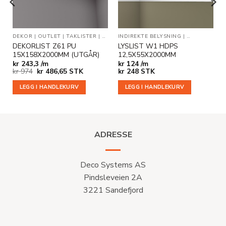
KLISTER
DEKOR
|
OUTLET
|
TAKLISTER
|
VEGG- OG DEKORLISTER
INDIREKTE BELYSNING
|
TAKLISTER
DEKORLIST Z61 PU
LYSLIST W1 HDPS
15X158X2000MM (UTGÅR)
12,5X55X2000MM
kr
243,3 /m
kr
124 /m
Opprinnelig
Nåværende
kr
974
kr
486,65
STK
kr
248
STK
pris
pris
var:
er:
LEGG I HANDLEKURV
LEGG I HANDLEKURV
kr 974.
kr 486,65.
ADRESSE
Deco Systems AS
Pindsleveien 2A
3221 Sandefjord