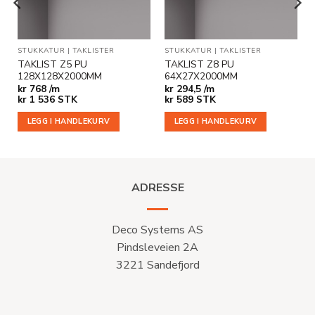
ER
STUKKATUR
|
TAKLISTER
STUKKATUR
|
TAKLISTER
TAKLIST Z5 PU
TAKLIST Z8 PU
128X128X2000MM
64X27X2000MM
kr
768 /m
kr
294,5 /m
kr
1 536
STK
kr
589
STK
LEGG I HANDLEKURV
LEGG I HANDLEKURV
ADRESSE
Deco Systems AS
Pindsleveien 2A
3221 Sandefjord