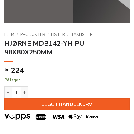
HJEM
/
PRODUKTER
/
LISTER
/
TAKLISTER
HJØRNE MDB142-YH PU
98X80X250MM
224
kr
På lager
HJØRNE MDB142-YH PU 98X80X250MM antall
LEGG I HANDLEKURV