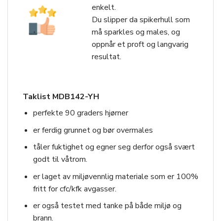
enkelt.
Du slipper da spikerhull som
må sparkles og males, og
oppnår et proft og langvarig
resultat.
Taklist MDB142-YH
perfekte 90 graders hjørner
er ferdig grunnet og bør overmales
tåler fuktighet og egner seg derfor også svært
godt til våtrom.
er laget av miljøvennlig materiale som er 100%
fritt for cfc/kfk avgasser.
er også testet med tanke på både miljø og
brann.