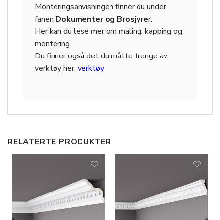
Monteringsanvisningen finner du under
fanen
Dokumenter og Brosjyre
r.
Her kan du lese mer om maling, kapping og
montering.
Du finner også det du måtte trenge av
verktøy her:
verktøy
RELATERTE PRODUKTER
Legg til
Legg til
i
i
ønskeliste
ønskeliste