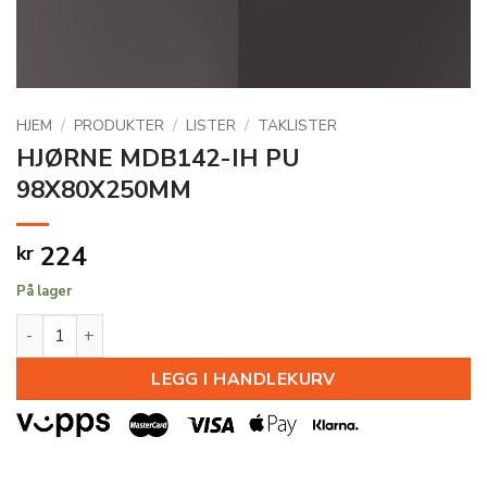
HJEM
/
PRODUKTER
/
LISTER
/
TAKLISTER
HJØRNE MDB142-IH PU
98X80X250MM
224
kr
På lager
HJØRNE MDB142-IH PU 98X80X250MM antall
LEGG I HANDLEKURV