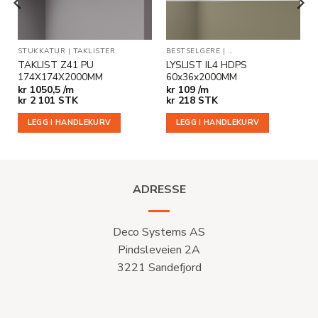
STUKKATUR
|
TAKLISTER
BESTSELGERE
|
INDIREKTE BELYSNING
TAKLIST Z41 PU
LYSLIST IL4 HDPS
174X174X2000MM
60x36x2000MM
kr
1050,5 /m
kr
109 /m
kr
2 101
STK
kr
218
STK
LEGG I HANDLEKURV
LEGG I HANDLEKURV
ADRESSE
Deco Systems AS
Pindsleveien 2A
3221 Sandefjord