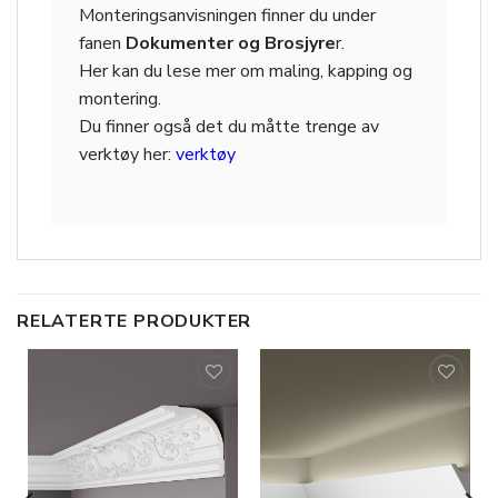
Monteringsanvisningen finner du under
fanen
Dokumenter og Brosjyre
r.
Her kan du lese mer om maling, kapping og
montering.
Du finner også det du måtte trenge av
verktøy her:
verktøy
RELATERTE PRODUKTER
Legg til
Legg til
i
i
ønskeliste
ønskeliste