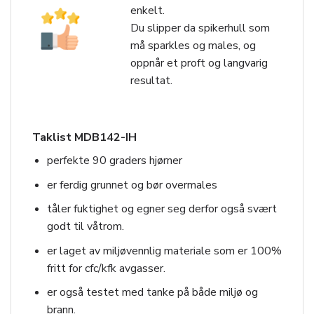
enkelt.
Du slipper da spikerhull som
må sparkles og males, og
oppnår et proft og langvarig
resultat.
Taklist MDB142-IH
perfekte 90 graders hjørner
er ferdig grunnet og bør overmales
tåler fuktighet og egner seg derfor også svært
godt til våtrom.
er laget av miljøvennlig materiale som er 100%
fritt for cfc/kfk avgasser.
er også testet med tanke på både miljø og
brann.