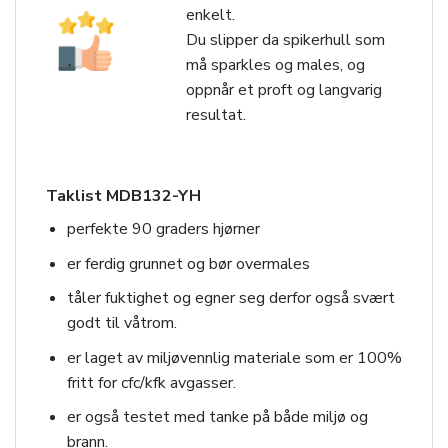
enkelt.
Du slipper da spikerhull som
må sparkles og males, og
oppnår et proft og langvarig
resultat.
Taklist MDB132-YH
perfekte 90 graders hjørner
er ferdig grunnet og bør overmales
tåler fuktighet og egner seg derfor også svært
godt til våtrom.
er laget av miljøvennlig materiale som er 100%
fritt for cfc/kfk avgasser.
er også testet med tanke på både miljø og
brann.