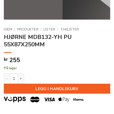
HJEM
/
PRODUKTER
/
LISTER
/
TAKLISTER
HJØRNE MDB132-YH PU
55X87X250MM
255
kr
På lager
HJØRNE MDB132-YH PU 55X87X250MM antall
LEGG I HANDLEKURV