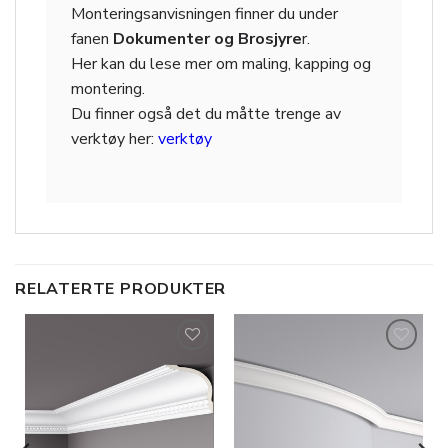
Monteringsanvisningen finner du under
fanen
Dokumenter og Brosjyre
r.
Her kan du lese mer om maling, kapping og
montering.
Du finner også det du måtte trenge av
verktøy her:
verktøy
RELATERTE PRODUKTER
Legg til
Legg til
i
i
ønskeliste
ønskeliste