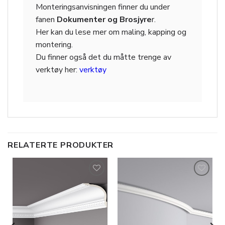
Monteringsanvisningen finner du under
fanen
Dokumenter og Brosjyre
r.
Her kan du lese mer om maling, kapping og
montering.
Du finner også det du måtte trenge av
verktøy her:
verktøy
RELATERTE PRODUKTER
Legg til
Legg til
i
i
ønskeliste
ønskeliste