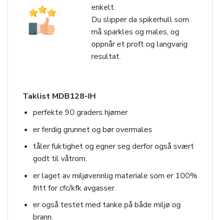
enkelt.
Du slipper da spikerhull som
må sparkles og males, og
oppnår et proft og langvarig
resultat.
Taklist MDB128-IH
perfekte 90 graders hjørner
er ferdig grunnet og bør overmales
tåler fuktighet og egner seg derfor også svært
godt til våtrom.
er laget av miljøvennlig materiale som er 100%
fritt for cfc/kfk avgasser.
er også testet med tanke på både miljø og
brann.