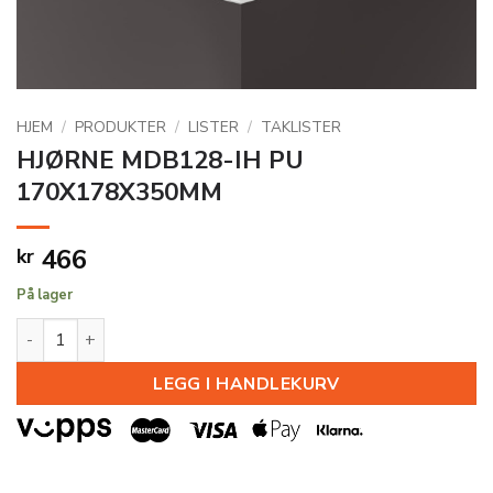
HJEM
/
PRODUKTER
/
LISTER
/
TAKLISTER
HJØRNE MDB128-IH PU
170X178X350MM
466
kr
På lager
HJØRNE MDB128-IH PU 170X178X350MM antall
LEGG I HANDLEKURV