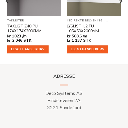
ER
TAKLISTER
INDIREKTE BELYSNING
|
TAKLISTER
TAKLIST Z40 PU
LYSLIST IL2 PU
174X174X2000MM
105X50X2000MM
kr
1023 /m
kr
568,5 /m
kr
2 046
STK
kr
1 137
STK
LEGG I HANDLEKURV
LEGG I HANDLEKURV
ADRESSE
Deco Systems AS
Pindsleveien 2A
3221 Sandefjord