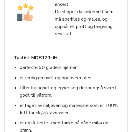
enkelt.
Du slipper da spikerhull som
må sparkles og males, og
oppnår et proft og langvarig
resultat.
Taklist MDB121-IH
perfekte 90 graders hjørner
er ferdig grunnet og bør overmales
tåler fuktighet og egner seg derfor også svært
godt til våtrom.
er laget av miljøvennlig materiale som er 100%
fritt for cfc/kfk avgasser.
er også testet med tanke på både miljø og
brann.