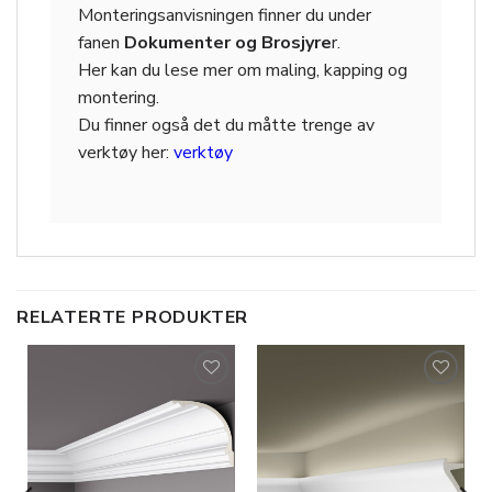
Monteringsanvisningen finner du under
fanen
Dokumenter og Brosjyre
r.
Her kan du lese mer om maling, kapping og
montering.
Du finner også det du måtte trenge av
verktøy her:
verktøy
RELATERTE PRODUKTER
Legg til
Legg til
i
i
ønskeliste
ønskeliste