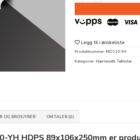
Legg til i ønskeliste
Produktnummer:
MD110-YH
Kategorier:
Hjørnesett
,
Taklister
 OG BROSJYRER
OMTALER (0)
0-YH HDPS 89x106x250mm
er produ