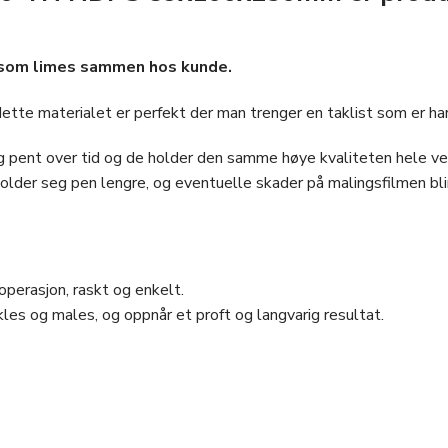
r som limes sammen hos kunde.
dette materialet er perfekt der man trenger en taklist som er ha
seg pent over tid og de holder den samme høye kvaliteten hele ve
 holder seg pen lengre, og eventuelle skader på malingsfilmen bli
perasjon, raskt og enkelt.
les og males, og oppnår et proft og langvarig resultat.