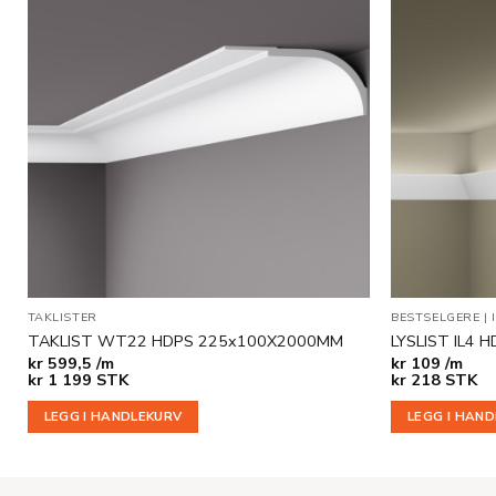
Legg til
i
ønskeliste
TAKLISTER
BESTSELGERE
|
TAKLIST WT22 HDPS 225x100X2000MM
LYSLIST IL4
kr
599,5 /m
kr
109 /m
kr
1 199
STK
kr
218
STK
LEGG I HANDLEKURV
LEGG I HAN