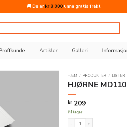
🚚 Du er
kr
8 000
unna gratis frakt
Proffkunde
Artikler
Galleri
Informasjo
HJEM
/
PRODUKTER
/
LISTER
HJØRNE MD110
Legg
til i
209
kr
ønskeliste
På lager
HJØRNE MD110-YH HDPS 89X