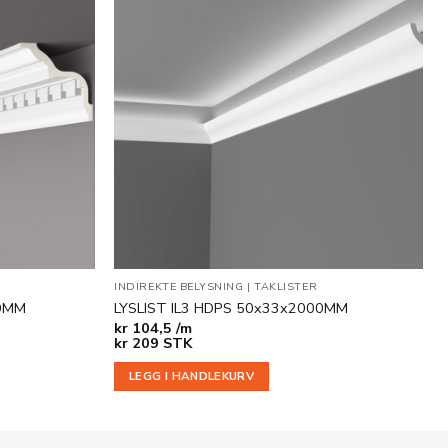
Legg til
Legg til
i
i
ønskeliste
ønskeliste
INDIREKTE BELYSNING
|
TAKLISTER
00MM
LYSLIST IL3 HDPS 50x33x2000MM
kr
104,5 /m
kr
209
STK
LEGG I HANDLEKURV