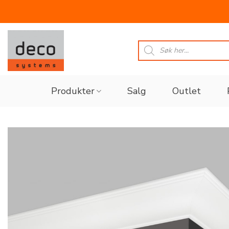
Skip
to
Products
search
content
Produkter
Salg
Outlet