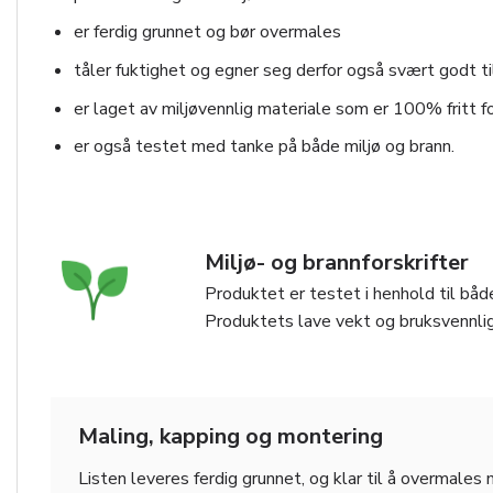
er ferdig grunnet og bør overmales
tåler fuktighet og egner seg derfor også svært godt ti
er laget av miljøvennlig materiale som er 100% fritt fo
er også testet med tanke på både miljø og brann.
Miljø- og brannforskrifter
Produktet er testet i henhold til både
Produktets lave vekt og bruksvennlig
Maling, kapping og montering
Listen leveres ferdig grunnet, og klar til å overmales