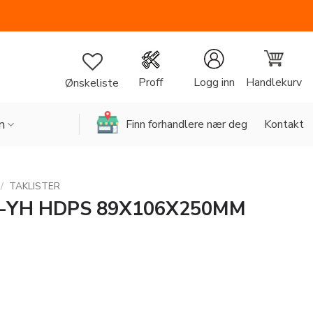
Handlekurv
Proff
Logg inn
Ønskeliste
n
Finn forhandlere nær deg
Kontakt
/
TAKLISTER
-YH HDPS 89X106X250MM
106X250MM antall