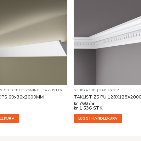
Legg til
i
ønskeliste
INDIREKTE BELYSNING
|
TAKLISTER
STUKKATUR
|
TAKLISTER
 HDPS 60x36x2000MM
TAKLIST Z5 PU 128X128X20
kr
768 /m
kr
1 536
STK
DLEKURV
LEGG I HANDLEKURV