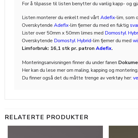
For å tilpasse til listen benytter du vanlig kapp- og g
Listen monterer du enkelt med vårt
Adefix
-lim, som 
Overskytende
Adefix
-lim fjerner du med en fuktig
sv
Lister over 50mm x 50mm limes med
Domostyl Hybr
Overskytende
Domostyl Hybrid
-lim fjerner du med
wi
Limforbruk: 16,1 stk pr. patron
Adefix
.
Monteringsanvisningen finner du under fanen
Dokumen
Her kan du lese mer om maling, kapping og montering
Du finner også det du måtte trenge av verktøy her:
ve
RELATERTE PRODUKTER