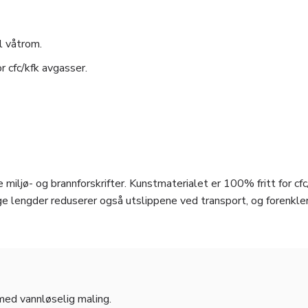
l våtrom.
r cfc/kfk avgasser.
 miljø- og brannforskrifter. Kunstmaterialet er 100% fritt for cfc
e lengder reduserer også utslippene ved transport, og forenkle
 med vannløselig maling.