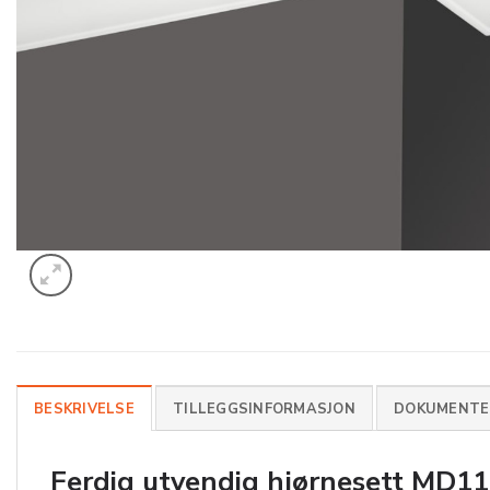
BESKRIVELSE
TILLEGGSINFORMASJON
DOKUMENTER
Ferdig utvendig hjørnesett
MD11