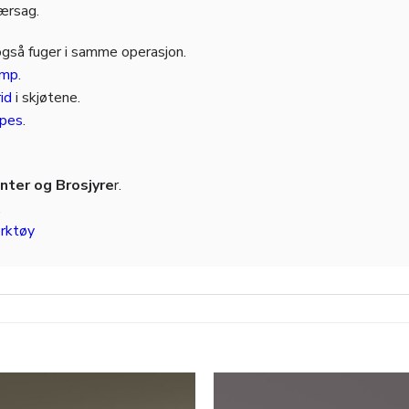
jærsag.
også fuger i samme operasjon.
amp
.
id
i skjøtene.
pes
.
ter og Brosjyre
r.
.
rktøy