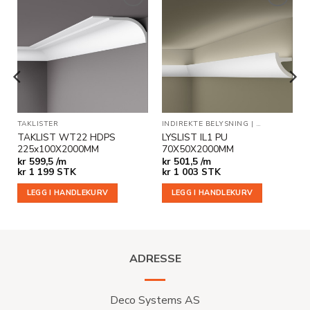
Legg til
Legg til
i
i
ønskeliste
ønskeliste
TAKLISTER
INDIREKTE BELYSNING
|
TAKLISTER
TAKLIST WT22 HDPS
LYSLIST IL1 PU
225x100X2000MM
70X50X2000MM
kr
599,5 /m
kr
501,5 /m
kr
1 199
STK
kr
1 003
STK
LEGG I HANDLEKURV
LEGG I HANDLEKURV
ADRESSE
Deco Systems AS