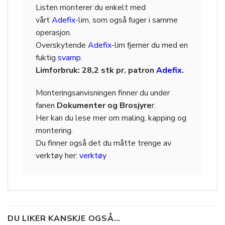
Listen monterer du enkelt med
vårt
Adefix
-lim, som også fuger i samme
operasjon.
Overskytende
Adefix
-lim fjerner du med en
fuktig
svamp
.
Limforbruk: 28,2 stk pr. patron
Adefix
.
Monteringsanvisningen finner du under
fanen
Dokumenter og Brosjyre
r.
Her kan du lese mer om maling, kapping og
montering.
Du finner også det du måtte trenge av
verktøy her:
verktøy
DU LIKER KANSKJE OGSÅ…