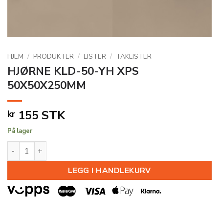
HJEM
/
PRODUKTER
/
LISTER
/
TAKLISTER
HJØRNE KLD-50-YH XPS
50X50X250MM
155
STK
kr
På lager
HJØRNE KLD-50-YH XPS 50X50X250MM antall
LEGG I HANDLEKURV