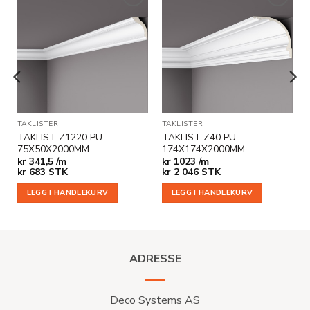
Legg til
Legg til
i
i
ønskeliste
ønskeliste
TAKLISTER
TAKLISTER
TAKLIST Z1220 PU
TAKLIST Z40 PU
75X50X2000MM
174X174X2000MM
kr
341,5 /m
kr
1023 /m
kr
683
STK
kr
2 046
STK
LEGG I HANDLEKURV
LEGG I HANDLEKURV
ADRESSE
Deco Systems AS