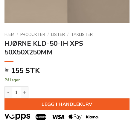
HJEM
/
PRODUKTER
/
LISTER
/
TAKLISTER
HJØRNE KLD-50-IH XPS
50X50X250MM
155
STK
kr
På lager
HJØRNE KLD-50-IH XPS 50X50X250MM antall
LEGG I HANDLEKURV