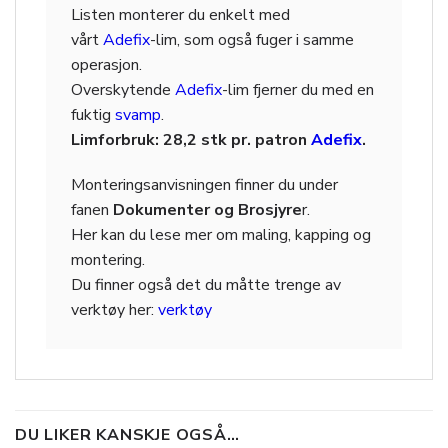
Listen monterer du enkelt med
vårt
Adefix
-lim, som også fuger i samme
operasjon.
Overskytende
Adefix
-lim fjerner du med en
fuktig
svamp
.
Limforbruk: 28,2 stk pr. patron
Adefix
.
Monteringsanvisningen finner du under
fanen
Dokumenter og Brosjyre
r.
Her kan du lese mer om maling, kapping og
montering.
Du finner også det du måtte trenge av
verktøy her:
verktøy
DU LIKER KANSKJE OGSÅ…