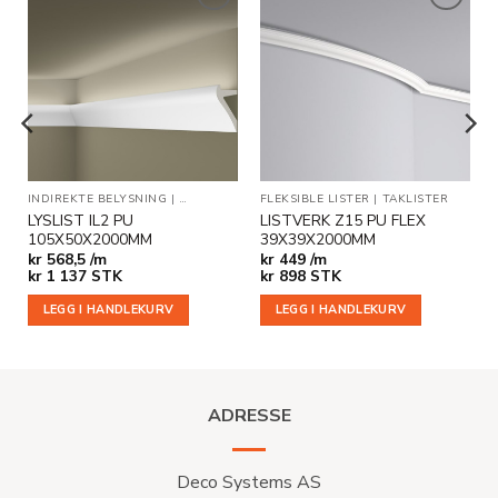
Legg til
Legg til
i
i
ønskeliste
ønskeliste
INDIREKTE BELYSNING
|
TAKLISTER
FLEKSIBLE LISTER
|
TAKLISTER
LYSLIST IL2 PU
LISTVERK Z15 PU FLEX
105X50X2000MM
39X39X2000MM
kr
568,5 /m
kr
449 /m
kr
1 137
STK
kr
898
STK
LEGG I HANDLEKURV
LEGG I HANDLEKURV
ADRESSE
Deco Systems AS