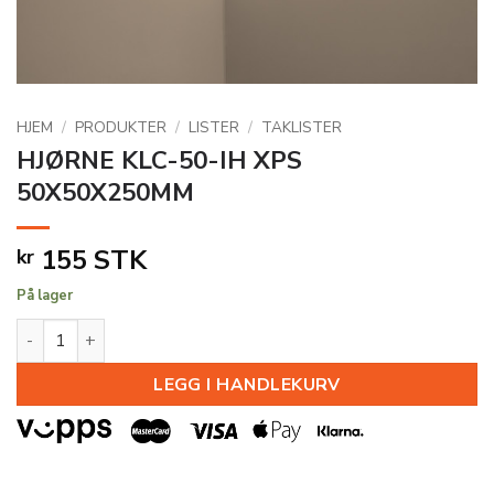
HJEM
/
PRODUKTER
/
LISTER
/
TAKLISTER
HJØRNE KLC-50-IH XPS
50X50X250MM
155
STK
kr
På lager
HJØRNE KLC-50-IH XPS 50X50X250MM antall
LEGG I HANDLEKURV