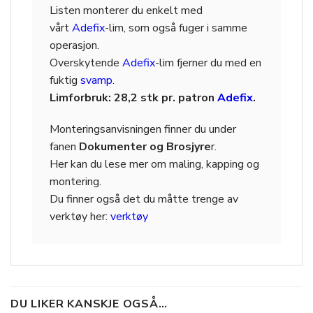
Listen monterer du enkelt med
vårt
Adefix
-lim, som også fuger i samme
operasjon.
Overskytende
Adefix
-lim fjerner du med en
fuktig
svamp
.
Limforbruk: 28,2 stk pr. patron
Adefix
.
Monteringsanvisningen finner du under
fanen
Dokumenter og Brosjyre
r.
Her kan du lese mer om maling, kapping og
montering.
Du finner også det du måtte trenge av
verktøy her:
verktøy
DU LIKER KANSKJE OGSÅ…