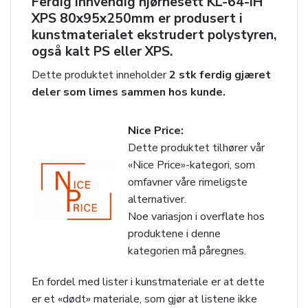
Ferdig innvendig hjørnesett
KL-64-IH
XPS 80x95x250mm
er produsert i
kunstmaterialet ekstrudert polystyren,
også kalt PS eller XPS.
Dette produktet inneholder
2 stk ferdig gjæret
deler som limes sammen hos kunde.
Nice Price:
Dette produktet tilhører vår
«Nice Price»-kategori, som
omfavner våre rimeligste
alternativer.
Noe variasjon i overflate hos
produktene i denne
kategorien må påregnes.
En fordel med lister i kunstmateriale er at dette
er et «dødt» materiale, som gjør at listene ikke