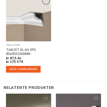
Legg til
i
ønskeliste
TAKLISTER
TAKLIST KL-64 XPS
80x95X2000MM
kr
87,5 /m
kr
175
STK
LEGG I HANDLEKURV
RELATERTE PRODUKTER