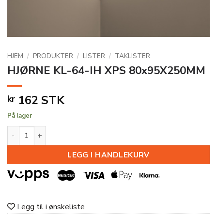
HJEM
/
PRODUKTER
/
LISTER
/
TAKLISTER
HJØRNE KL-64-IH XPS 80x95X250MM
162
STK
kr
På lager
HJØRNE KL-64-IH XPS 80x95X250MM antall
LEGG I HANDLEKURV
Legg til i ønskeliste