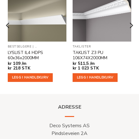
Legg til
Legg til
i
i
ønskeliste
ønskeliste
BESTSELGERE
|
INDIREKTE BELYSNING
TAKLISTER
|
TAKLISTER
LYSLIST IL4 HDPS
TAKLIST Z3 PU
60x36x2000MM
106X74X2000MM
kr
109 /m
kr
511,5 /m
kr
218
STK
kr
1 023
STK
LEGG I HANDLEKURV
LEGG I HANDLEKURV
ADRESSE
Deco Systems AS
Pindsleveien 2A