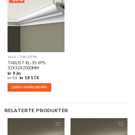
Legg til
i
ønskeliste
SALG
|
TAKLISTER
TAKLIST KL-35 XPS
32X32X2000MM
kr
9 /m
Opprinnelig
Nåværende
kr
53
kr
18
STK
pris
pris
var:
er:
LEGG I HANDLEKURV
kr 53.
kr 18.
RELATERTE PRODUKTER