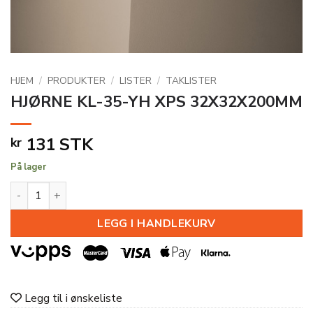
HJEM
/
PRODUKTER
/
LISTER
/
TAKLISTER
HJØRNE KL-35-YH XPS 32X32X200MM
131
STK
kr
På lager
HJØRNE KL-35-YH XPS 32X32X200MM antall
LEGG I HANDLEKURV
Legg til i ønskeliste