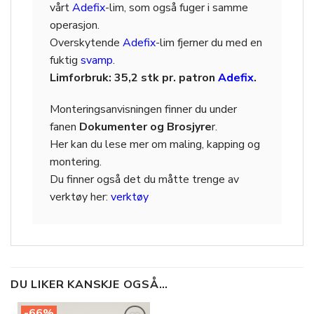
vårt
Adefix
-lim, som også fuger i samme
operasjon.
Overskytende
Adefix
-lim fjerner du med en
fuktig
svamp
.
Limforbruk: 35,2 stk pr. patron
Adefix
.
Monteringsanvisningen finner du under
fanen
Dokumenter og Brosjyre
r.
Her kan du lese mer om maling, kapping og
montering.
Du finner også det du måtte trenge av
verktøy her:
verktøy
DU LIKER KANSKJE OGSÅ…
-66%