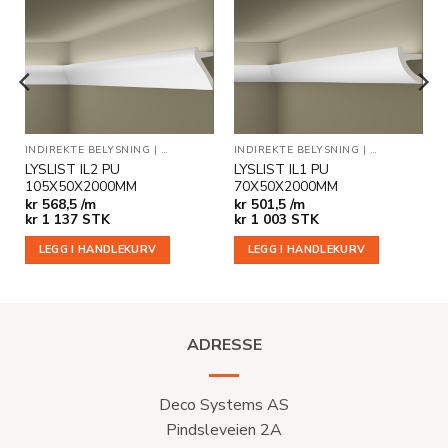
Legg til
Legg til
i
i
ønskeliste
ønskeliste
KLISTER
INDIREKTE BELYSNING
|
TAKLISTER
INDIREKTE BELYSNING
|
TAKLISTER
LYSLIST IL2 PU
LYSLIST IL1 PU
105X50X2000MM
70X50X2000MM
kr
568,5 /m
kr
501,5 /m
kr
1 137
STK
kr
1 003
STK
LEGG I HANDLEKURV
LEGG I HANDLEKURV
ADRESSE
Deco Systems AS
Pindsleveien 2A