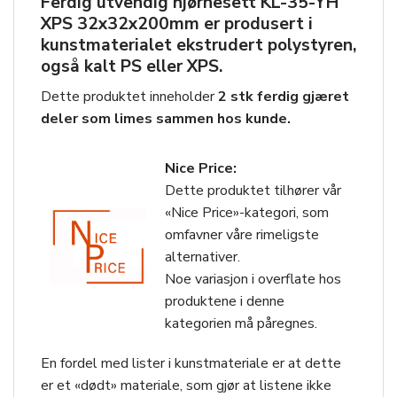
Ferdig utvendig hjørnesett
KL-35-YH
XPS 32x32x200mm
er produsert i
kunstmaterialet ekstrudert polystyren,
også kalt PS eller XPS.
Dette produktet inneholder
2 stk ferdig gjæret
deler som limes sammen hos kunde.
Nice Price:
Dette produktet tilhører vår
«Nice Price»-kategori, som
omfavner våre rimeligste
alternativer.
Noe variasjon i overflate hos
produktene i denne
kategorien må påregnes.
En fordel med lister i kunstmateriale er at dette
er et «dødt» materiale, som gjør at listene ikke