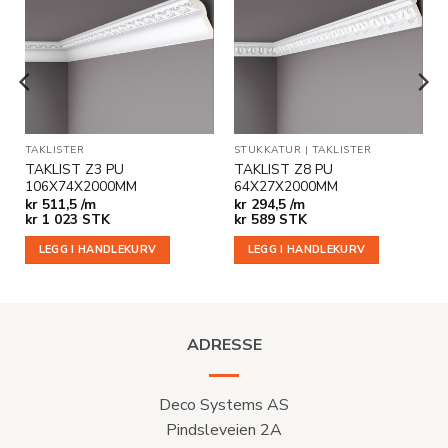
Legg til
Legg til
i
i
ønskeliste
ønskeliste
KLISTER
TAKLISTER
STUKKATUR
|
TAKLISTER
TAKLIST Z3 PU
TAKLIST Z8 PU
106X74X2000MM
64X27X2000MM
kr
511,5 /m
kr
294,5 /m
kr
1 023
STK
kr
589
STK
LEGG I HANDLEKURV
LEGG I HANDLEKURV
ADRESSE
Deco Systems AS
Pindsleveien 2A