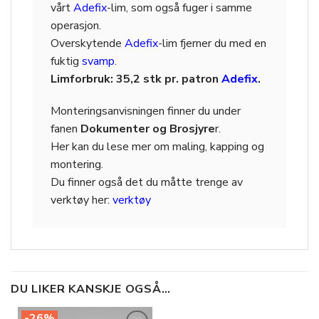
vårt
Adefix
-lim, som også fuger i samme
operasjon.
Overskytende
Adefix
-lim fjerner du med en
fuktig
svamp
.
Limforbruk: 35,2 stk pr. patron
Adefix
.
Monteringsanvisningen finner du under
fanen
Dokumenter og Brosjyre
r.
Her kan du lese mer om maling, kapping og
montering.
Du finner også det du måtte trenge av
verktøy her:
verktøy
DU LIKER KANSKJE OGSÅ…
-26%