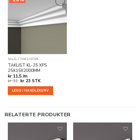
Legg til
i
ønskeliste
SALG
|
TAKLISTER
TAKLIST KL-25 XPS
25X15X2000MM
kr
11,5 /m
Opprinnelig
Nåværende
kr
31
kr
23
STK
pris
pris
var:
er:
LEGG I HANDLEKURV
kr 31.
kr 23.
RELATERTE PRODUKTER