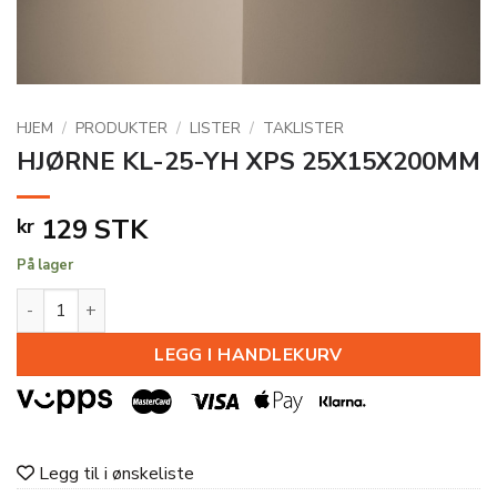
HJEM
/
PRODUKTER
/
LISTER
/
TAKLISTER
HJØRNE KL-25-YH XPS 25X15X200MM
129
STK
kr
På lager
HJØRNE KL-25-YH XPS 25X15X200MM antall
LEGG I HANDLEKURV
Legg til i ønskeliste