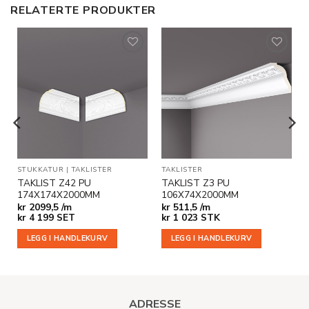
RELATERTE PRODUKTER
Legg til
Legg til
i
i
ønskeliste
ønskeliste
SNING
STUKKATUR
|
TAKLISTER
|
TAKLISTER
TAKLISTER
TAKLIST Z42 PU
TAKLIST Z3 PU
174X174X2000MM
106X74X2000MM
kr
2099,5 /m
kr
511,5 /m
kr
4 199
SET
kr
1 023
STK
LEGG I HANDLEKURV
LEGG I HANDLEKURV
ADRESSE