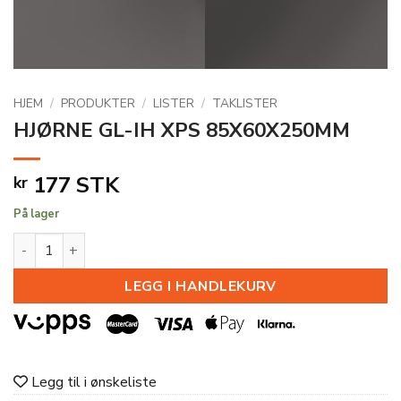
HJEM
/
PRODUKTER
/
LISTER
/
TAKLISTER
HJØRNE GL-IH XPS 85X60X250MM
177
STK
kr
På lager
HJØRNE GL-IH XPS 85X60X250MM antall
LEGG I HANDLEKURV
Legg til i ønskeliste