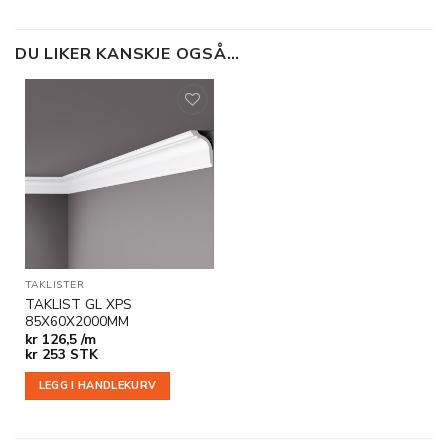
DU LIKER KANSKJE OGSÅ…
Legg til
i
ønskeliste
TAKLISTER
TAKLIST GL XPS
85X60X2000MM
kr
126,5 /m
kr
253
STK
LEGG I HANDLEKURV