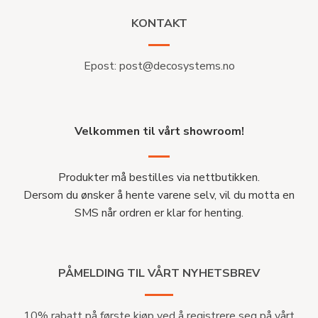
KONTAKT
Epost:
post@decosystems.no
Velkommen til vårt showroom!
Produkter må bestilles via nettbutikken.
Dersom du ønsker å hente varene selv, vil du motta en
SMS når ordren er klar for henting.
PÅMELDING TIL VÅRT NYHETSBREV
10% rabatt på første kjøp ved å registrere seg på vårt