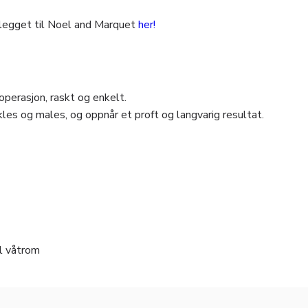
legget til Noel and Marquet
her!
perasjon, raskt og enkelt.
les og males, og oppnår et proft og langvarig resultat.
il våtrom