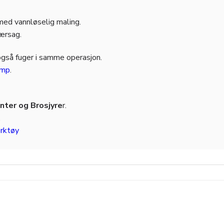
 med vannløselig maling.
jærsag.
også fuger i samme operasjon.
amp
.
ter og Brosjyre
r.
.
rktøy