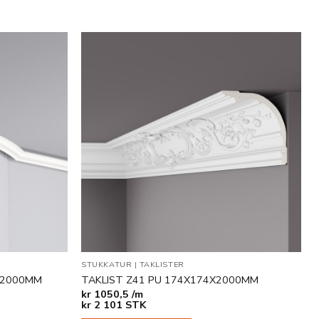
Legg til
Legg til
i
i
ønskeliste
ønskeliste
STUKKATUR
|
TAKLISTER
9X2000MM
TAKLIST Z41 PU 174X174X2000MM
kr
1050,5 /m
kr
2 101
STK