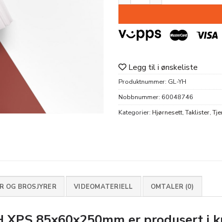
Legg til i ønskeliste
Produktnummer:
GL-YH
Nobbnummer:
60048746
Kategorier:
Hjørnesett
,
Taklister
,
Tje
 OG BROSJYRER
VIDEOMATERIELL
OMTALER (0)
H XPS 85x60x250mm
er produsert i 