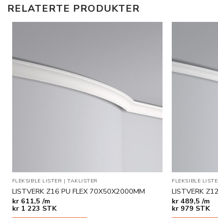
RELATERTE PRODUKTER
Legg til
i
ønskeliste
FLEKSIBLE LISTER
|
TAKLISTER
FLEKSIBLE LIST
LISTVERK Z16 PU FLEX 70X50X2000MM
LISTVERK Z1
kr
611,5 /m
kr
489,5 /m
kr
1 223
STK
kr
979
STK