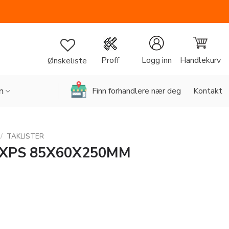
Handlekurv
Proff
Logg inn
Ønskeliste
n
Finn forhandlere nær deg
Kontakt
/
TAKLISTER
 XPS 85X60X250MM
50MM antall