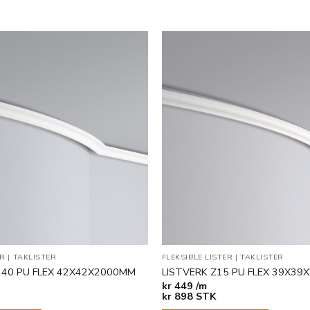
Legg til
i
ønskeliste
ER
|
TAKLISTER
FLEKSIBLE LISTER
|
TAKLISTER
240 PU FLEX 42X42X2000MM
LISTVERK Z15 PU FLEX 39X3
kr
449 /m
kr
898
STK