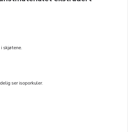
i skjøtene.
elig ser isoporkuler.