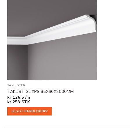
Legg til
i
ønskeliste
TAKLISTER
TAKLIST GL XPS 85X60X2000MM
kr
126,5 /m
kr
253
STK
LEGG I HANDLEKURV