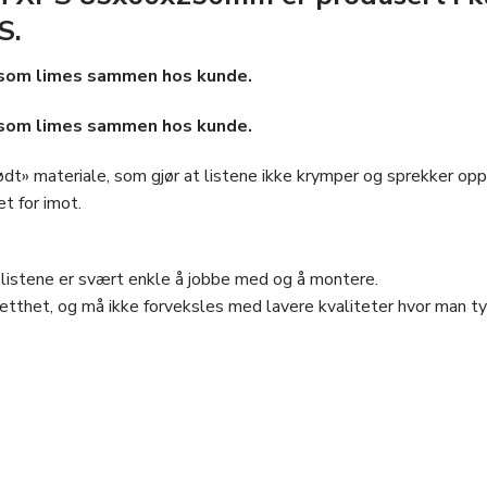
S.
r som limes sammen hos kunde.
r som limes sammen hos kunde.
ødt» materiale, som gjør at listene ikke krymper og sprekker opp 
t for imot.
t listene er svært enkle å jobbe med og å montere.
etthet, og må ikke forveksles med lavere kvaliteter hvor man tyd