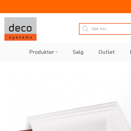
Skip
to
Products
search
content
Produkter
Salg
Outlet