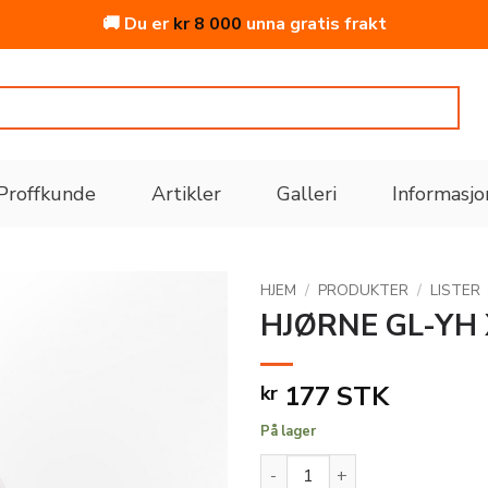
🚚 Du er
kr
8 000
unna gratis frakt
Proffkunde
Artikler
Galleri
Informasjo
HJEM
/
PRODUKTER
/
LISTER
HJØRNE GL-YH
Legg
til i
177
STK
kr
ønskeliste
På lager
HJØRNE GL-YH XPS 85X60X2