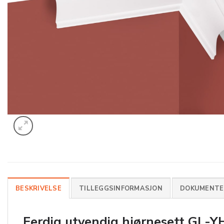
BESKRIVELSE
TILLEGGSINFORMASJON
DOKUMENTER
Ferdig utvendig hjørnesett
GL-Y