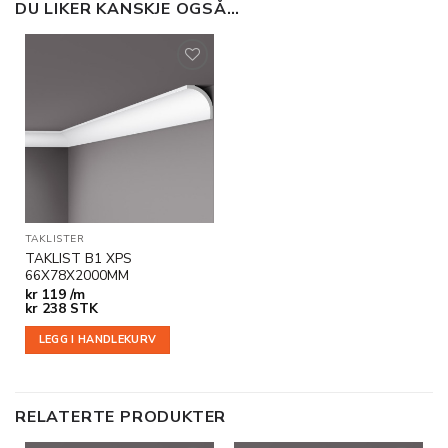
DU LIKER KANSKJE OGSÅ…
Legg til
i
ønskeliste
TAKLISTER
TAKLIST B1 XPS
66X78X2000MM
kr
119 /m
kr
238
STK
LEGG I HANDLEKURV
RELATERTE PRODUKTER