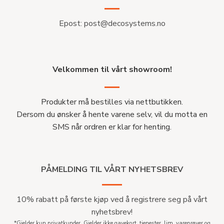
Epost:
post@decosystems.no
Velkommen til vårt showroom!
Produkter må bestilles via nettbutikken.
Dersom du ønsker å hente varene selv, vil du motta en
SMS når ordren er klar for henting.
PÅMELDING TIL VÅRT NYHETSBREV
10% rabatt på første kjøp ved å registrere seg på vårt
nyhetsbrev!
*Gjelder kun privatkunder. Gjelder ikke gavekort, tjenester, lim, vareprøver og