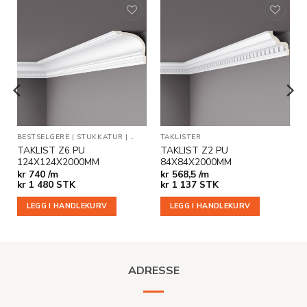
Legg til
Legg til
i
i
ønskeliste
ønskeliste
BESTSELGERE
|
STUKKATUR
|
TAKLISTER
TAKLISTER
TAKLIST Z6 PU
TAKLIST Z2 PU
124X124X2000MM
84X84X2000MM
kr
740 /m
kr
568,5 /m
kr
1 480
STK
kr
1 137
STK
LEGG I HANDLEKURV
LEGG I HANDLEKURV
ADRESSE