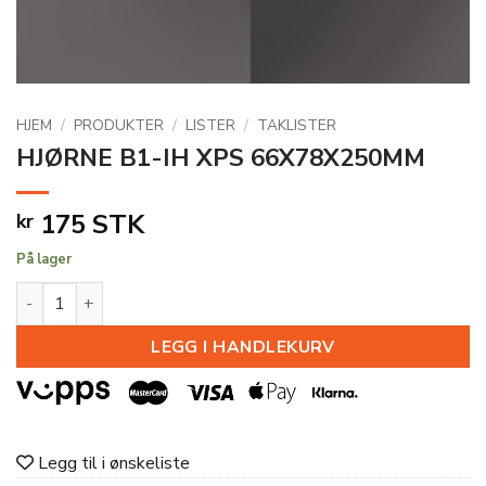
HJEM
/
PRODUKTER
/
LISTER
/
TAKLISTER
HJØRNE B1-IH XPS 66X78X250MM
175
STK
kr
På lager
HJØRNE B1-IH XPS 66X78X250MM antall
LEGG I HANDLEKURV
Legg til i ønskeliste