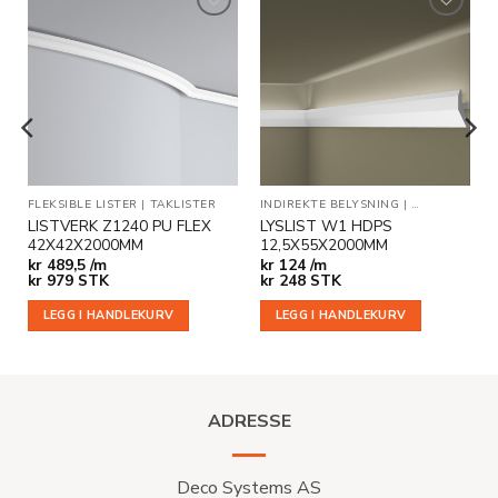
Legg til
Legg til
i
i
ønskeliste
ønskeliste
KLISTER
FLEKSIBLE LISTER
|
TAKLISTER
INDIREKTE BELYSNING
|
TAKLISTER
LISTVERK Z1240 PU FLEX
LYSLIST W1 HDPS
42X42X2000MM
12,5X55X2000MM
kr
489,5 /m
kr
124 /m
kr
979
STK
kr
248
STK
LEGG I HANDLEKURV
LEGG I HANDLEKURV
ADRESSE
Deco Systems AS