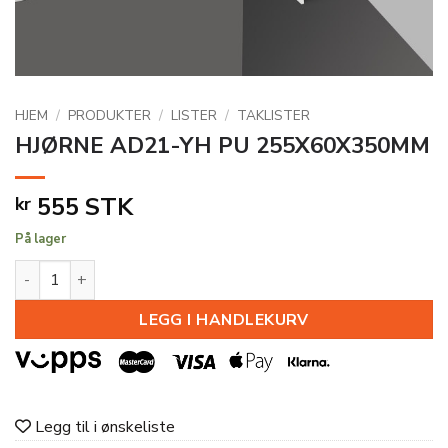
HJEM
/
PRODUKTER
/
LISTER
/
TAKLISTER
HJØRNE AD21-YH PU 255X60X350MM
555
STK
kr
På lager
HJØRNE AD21-YH PU 255X60X350MM antall
LEGG I HANDLEKURV
Legg til i ønskeliste