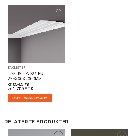
Legg til
i
ønskeliste
TAKLISTER
TAKLIST AD21 PU
255X60X2000MM
kr
854,5 /m
kr
1 709
STK
LEGG I HANDLEKURV
RELATERTE PRODUKTER