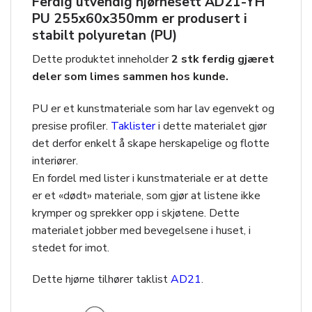
Ferdig utvendig hjørnesett AD21
-YH
PU 255x60x350mm
er produsert i
stabilt polyuretan (PU)
Dette produktet inneholder
2 stk ferdig gjæret
deler som limes sammen hos kunde.
PU er et kunstmateriale som har lav egenvekt og
presise profiler.
Taklister
i dette materialet gjør
det derfor enkelt å skape herskapelige og flotte
interiører.
En fordel med lister i kunstmateriale er at dette
er et «dødt» materiale, som gjør at listene ikke
krymper og sprekker opp i skjøtene. Dette
materialet jobber med bevegelsene i huset, i
stedet for imot.
Dette hjørne tilhører taklist
AD21
.