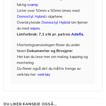
fuktig
svamp
.
Lister over 50mm x 50mm limes med
Domostyl Hybrid
i skjøtene.
Overskytende
Domostyl Hybrid
-lim fjerner
du med
wipes
.
Limforbruk: 7,1 stk pr. patron
Adefix
.
Monteringsanvisningen finner du under
fanen
Dokumenter og Brosjyre
r.
Her kan du lese mer om maling, kapping og
montering.
Du finner også det du måtte trenge av
verktøy her:
verktøy
DU LIKER KANSKJE OGSÅ…